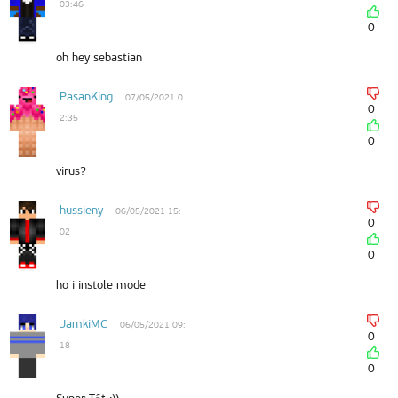
03:46
0
oh hey sebastian
PasanKing
07/05/2021 0
0
2:35
0
virus?
hussieny
06/05/2021 15:
0
02
0
ho i instole mode
JamkiMC
06/05/2021 09:
0
18
0