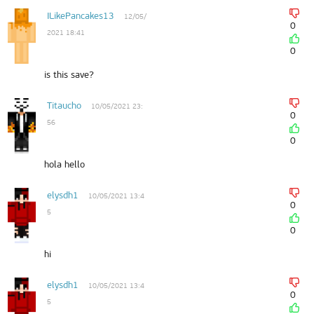
ILikePancakes13
12/05/
0
2021 18:41
0
is this save?
Titaucho
10/05/2021 23:
0
56
0
hola hello
elysdh1
10/05/2021 13:4
0
5
0
hi
elysdh1
10/05/2021 13:4
0
5