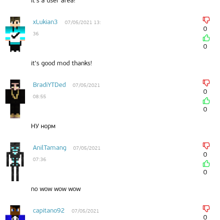
it's a user area!
xLukian3
07/05/2021 13:
0
36
0
it's good mod thanks!
BradiYTDed
07/05/2021
0
08:55
0
НУ норм
AnilTamang
07/05/2021
0
07:36
0
no wow wow wow
capitano92
07/05/2021
0