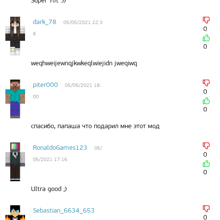
Super Tốt :))
dark_78
05/05/2021 22:3
0
8
0
weqhweijewnqjkwkeqlwiejidn jweqiwq
piter000
05/05/2021 18:
0
00
0
спасибо, папаша что подарил мне этот мод
RonaldoGames123
05/
0
05/2021 17:16
0
Ultra good ;)
Sebastian_6634_653
0