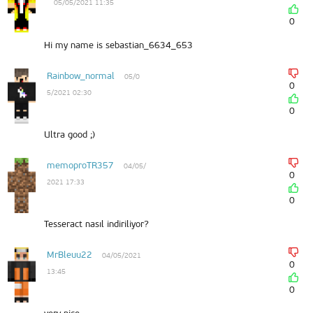
05/05/2021 11:35
0
Hi my name is sebastian_6634_653
Rainbow_normal
05/0
0
5/2021 02:30
0
Ultra good ;)
memoproTR357
04/05/
0
2021 17:33
0
Tesseract nasıl indiriliyor?
MrBleuu22
04/05/2021
0
13:45
0