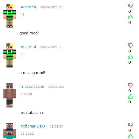
Adammi
08/05/2021 20:
0
48
0
good mod!
Adammi
08/05/2021 20:
0
48
0
amazing mod!
mustafacann
08/05/202
0
1 13:08
0
mustafacann
Xxflorian24xX
08/05/20
0
21 11:32