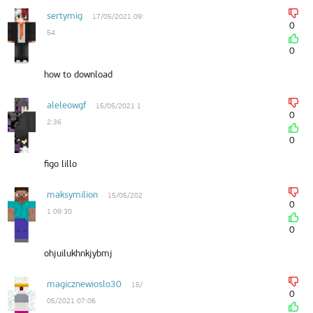
sertymig
17/05/2021 09:
0
54
0
how to download
aleleowgf
15/05/2021 1
0
2:36
0
figo lillo
maksymilion
15/05/202
0
1 09:30
0
ohjuilukhnkjybmj
magicznewioslo30
15/
0
05/2021 07:06