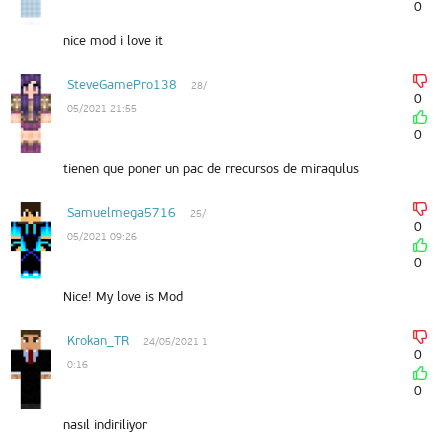
0
nice mod i love it
SteveGamePro138
28/
0
05/2021 21:55
0
tienen que poner un pac de rrecursos de miraqulus
Samuelmega5716
25/
0
05/2021 09:26
0
Nice! My love is Mod
Krokan_TR
24/05/2021 1
0
0:16
0
nasıl indiriliyor