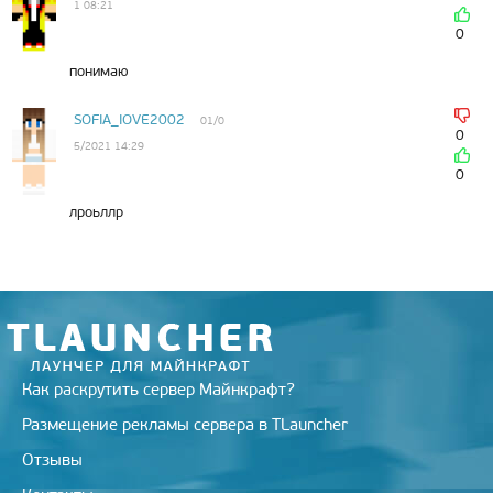
1 08:21
0
понимаю
SOFIA_IOVE2002
01/0
0
5/2021 14:29
0
лроьллр
Как раскрутить сервер Майнкрафт?
Размещение рекламы сервера в TLauncher
Отзывы