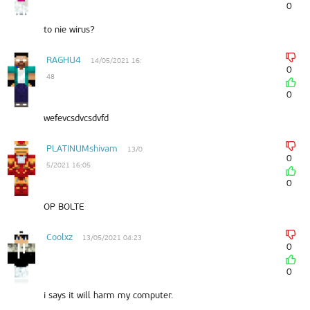
0
to nie wirus?
RAGHU4
14/05/2021 16:
0
48
0
wefevcsdvcsdvfd
PLATINUMshivam
13/0
0
5/2021 16:05
0
OP BOLTE
Coolxz
13/05/2021 04:23
0
0
i says it will harm my computer.