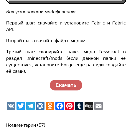
Как установить модификацию:
Первый шаг: скачайте и установите Fabric и Fabric
API.
Второй шаг: скачайте файл с модом.
Третий шаг: скопируйте пакет мода Tesseract в
раздел .minecraft/mods (если данной папки не
существует, установите Forge ещё раз или создайте
её сами).
Скачать
V
T
T
M
O
F
P
T
D
E
K
w
e
a
d
a
i
u
i
m
i
l
i
n
c
n
m
g
a
t
e
l.
o
e
t
b
g
i
t
g
R
k
b
e
l
l
Комментарии (57)
e
r
u
l
o
r
r