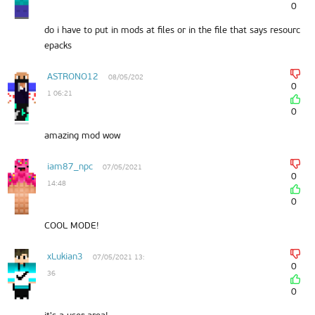
0
do i have to put in mods at files or in the file that says resourc
epacks
ASTRONO12
08/05/202
0
1 06:21
0
amazing mod wow
iam87_npc
07/05/2021
0
14:48
0
COOL MODE!
xLukian3
07/05/2021 13:
0
36
0