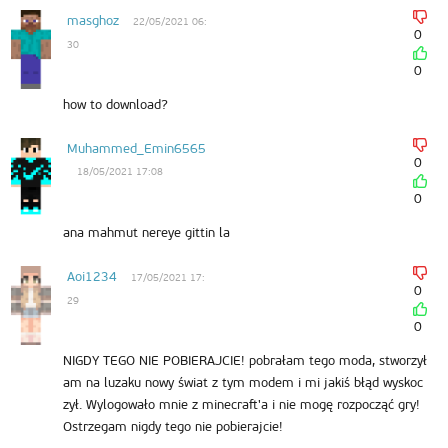
masghoz
22/05/2021 06:
0
30
0
how to download?
Muhammed_Emin6565
0
18/05/2021 17:08
0
ana mahmut nereye gittin la
Aoi1234
17/05/2021 17:
0
29
0
NIGDY TEGO NIE POBIERAJCIE! pobrałam tego moda, stworzył
am na luzaku nowy świat z tym modem i mi jakiś błąd wyskoc
zył. Wylogowało mnie z minecraft'a i nie mogę rozpocząć gry!
Ostrzegam nigdy tego nie pobierajcie!