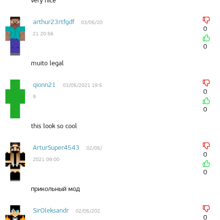
very nice
arthur23rtfgdf
03/05/20
0
21 20:56
0
muito legal
qionn21
03/05/2021 19:5
0
9
0
this look so cool
ArturSuper4543
02/05/
0
2021 09:00
0
прикольный мод
SirOleksandr
02/05/202
0