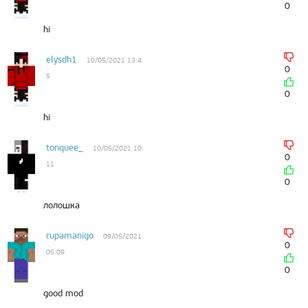
0
hi
elysdh1
10/05/2021 13:4
0
5
0
hi
tonquee_
10/05/2021 10:
0
11
0
лолошка
rupamanigo
09/05/2021
0
05:09
0
good mod