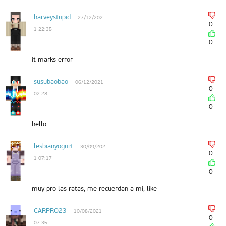
harveystupid
27/12/202
0
1 22:35
0
it marks error
susubaobao
06/12/2021
0
02:28
0
hello
lesbianyogurt
30/09/202
0
1 07:17
0
muy pro las ratas, me recuerdan a mi, like
CARPRO23
10/08/2021
0
07:35