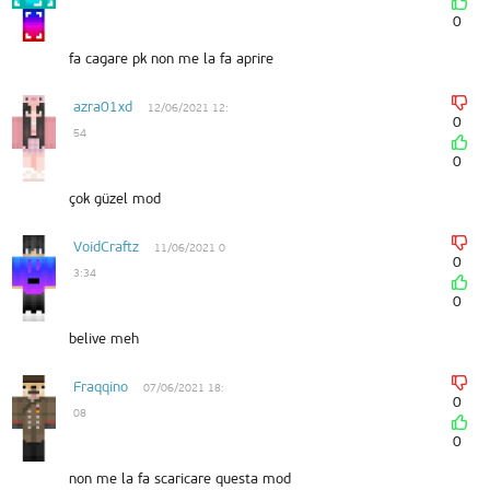
0
fa cagare pk non me la fa aprire
azra01xd
12/06/2021 12:
0
54
0
çok güzel mod
VoidCraftz
11/06/2021 0
0
3:34
0
belive meh
Fraqqino
07/06/2021 18:
0
08
0
non me la fa scaricare questa mod