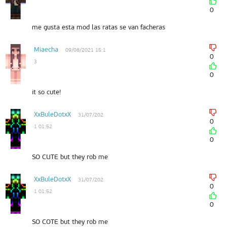
0
me gusta esta mod las ratas se van facheras
Miaecha
09/08/2021 15:1
0
3
0
it so cute!
XxBuleDotxX
31/07/202
0
1 01:52
0
SO CUTE but they rob me
XxBuleDotxX
31/07/202
0
1 01:52
0
SO COTE but they rob me