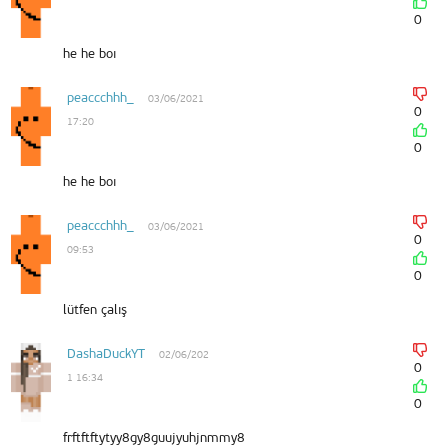
0
he he boı
peaccchhh_
03/06/2021
0
17:20
0
he he boı
peaccchhh_
03/06/2021
0
09:53
0
lütfen çalış
DashaDuckYT
02/06/202
0
1 16:34
0
frftftftytyy8gy8guujyuhjnmmy8