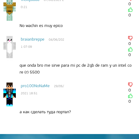
0
0:21
0
No wachin es muy epico
braianbreppe
04/06/202
0
1 07:09
0
que onda bro me sirve para mi pc de 2gb de ram y un intel co
re (r) 5500
pro100NoNaMe
29/05/
0
2021 18:51
0
а как сделать туда портал?