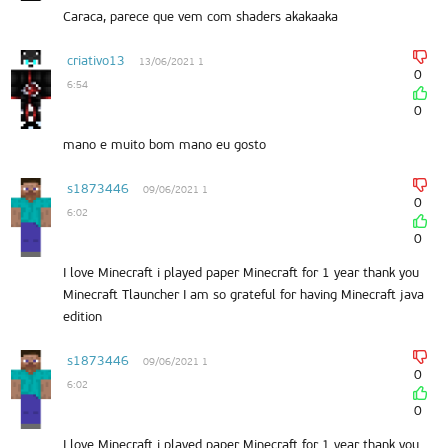
Caraca, parece que vem com shaders akakaaka
criativo13
13/06/2021 1
0
6:54
0
mano e muito bom mano eu gosto
s1873446
09/06/2021 1
0
6:02
0
I love Minecraft i played paper Minecraft for 1 year thank you
Minecraft Tlauncher I am so grateful for having Minecraft java
edition
s1873446
09/06/2021 1
0
6:02
0
I love Minecraft i played paper Minecraft for 1 year thank you