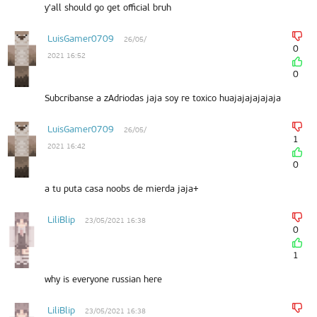
y'all should go get official bruh
LuisGamer0709
26/05/
0
2021 16:52
0
Subcribanse a zAdriodas jaja soy re toxico huajajajajajaja
LuisGamer0709
26/05/
1
2021 16:42
0
a tu puta casa noobs de mierda jaja+
LiliBlip
23/05/2021 16:38
0
1
why is everyone russian here
LiliBlip
23/05/2021 16:38