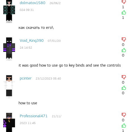
dolmatov1580
26/06/2
1
024 09:31
1
как скачать то его\
Void_King390
07/01/20
0
24 14:52
0
it was good how to use go to key binds and see the controls
pcinter
23/12/2023 05:40
0
0
how to use
Professional471
21/11/
0
2023 11:45
1