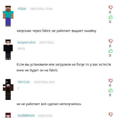
n0pie
19/07/2021 17:04
0
0
запускаю через fabric не работает выдает ошибку
kuzyamalov
19/07/2021
0
05:03
0
Если вы установили или загрузили на forge то у вас естеств
енно не будет он на fabric
Van1tac
15/07/2021 06:3
0
3
0
не не работает всё сделал неполучилось
XxXBBKXxX
02/07/2021