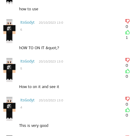
how to use
ItsGodyt
20/10/2023 13:0
0
6
1
hOW TO ON IT &quot;?
ItsGodyt
20/10/2023 13:0
0
5
0
How to on it and see it
ItsGodyt
20/10/2023 13:0
0
4
0
This is very good