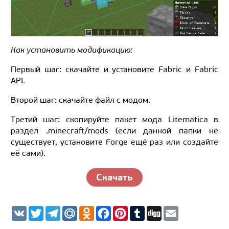
Как установить модификацию:
Первый шаг: скачайте и установите Fabric и Fabric
API.
Второй шаг: скачайте файл с модом.
Третий шаг: скопируйте пакет мода Litematica в
раздел .minecraft/mods (если данной папки не
существует, установите Forge ещё раз или создайте
её сами).
Скачать
V
T
T
M
O
F
P
T
D
E
K
w
e
a
d
a
i
u
i
m
i
l
i
n
c
n
m
g
a