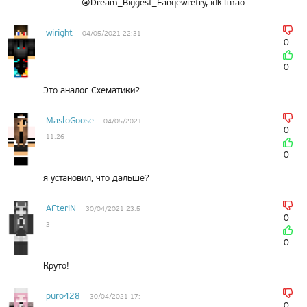
@Dream_Biggest_Fanqewretry, idk lmao
wiright
04/05/2021 22:31
0
0
Это аналог Схематики?
MasloGoose
04/05/2021
0
11:26
0
я установил, что дальше?
AFteriN
30/04/2021 23:5
0
3
0
Круто!
puro428
30/04/2021 17:
0