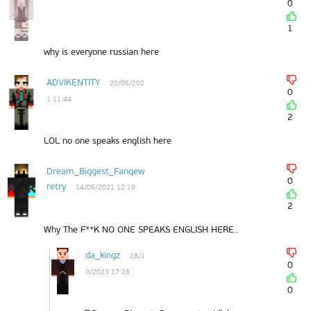
0
1
why is everyone russian here
ADVIKENTITY
20/05/202
0
1 11:44
2
LOL no one speaks english here
Dream_Biggest_Fanqew
0
retry
14/05/2021 12:19
2
Why The F**K NO ONE SPEAKS ENGLISH HERE..
da_kingz
28/1
0
0/2023 17:28
0