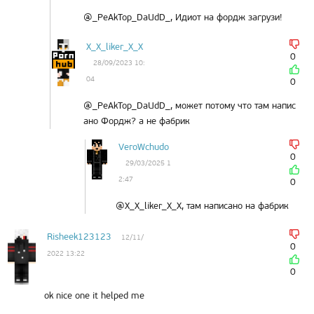
@_PeAkTop_DaUdD_, Идиот на фордж загрузи!
X_X_liker_X_X
0
28/09/2023 10:
04
0
@_PeAkTop_DaUdD_, может потому что там напис
ано Фордж? а не фабрик
VeroWchudo
0
29/03/2025 1
2:47
0
@X_X_liker_X_X, там написано на фабрик
Risheek123123
12/11/
0
2022 13:22
0
ok nice one it helped me