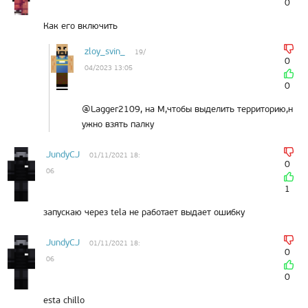
0
Как его включить
zloy_svin_
19/
0
04/2023 13:05
0
@Lagger2109, на M,чтобы выделить территорию,н
ужно взять палку
JundyCJ
01/11/2021 18:
0
06
1
запускаю через tela не работает выдает ошибку
JundyCJ
01/11/2021 18:
0
06
0
esta chillo