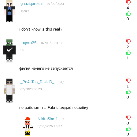
ghaziqureshi
07/05/2023
4
15:09
0
i don't know is this real?
lagyxa25
07/03/2023 12:
2
55
1
фигня нечего не запускается
_PeAkTop_DaUdD_
01/
1
02/2023 08:23
0
не работает на Fabric выдаёт ошибку
NikitaShm1
3
0
0/03/2025 16:37
0