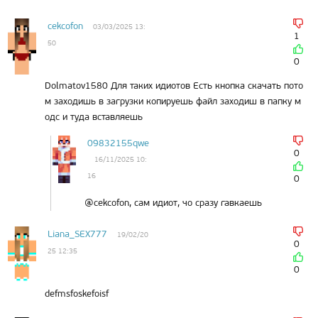
cekcofon
03/03/2025 13:
1
50
0
Dolmatov1580 Для таких идиотов Есть кнопка скачать пото
м заходишь в загрузки копируешь файл заходиш в папку м
одс и туда вставляешь
09832155qwe
0
16/11/2025 10:
16
0
@cekcofon, сам идиот, чо сразу гавкаешь
Liana_SEX777
19/02/20
0
25 12:35
0
defmsfoskefoisf