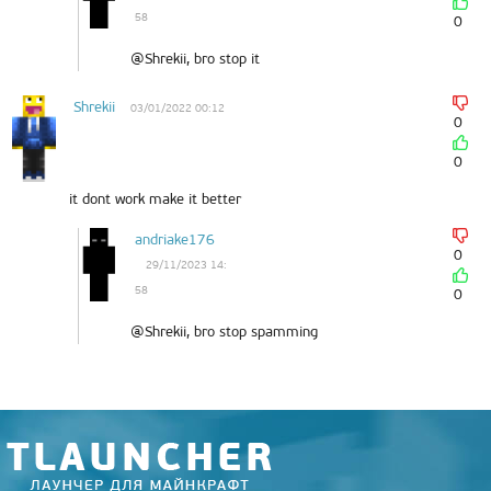
58
0
@Shrekii, bro stop it
Shrekii
03/01/2022 00:12
0
0
it dont work make it better
andriake176
0
29/11/2023 14:
58
0
@Shrekii, bro stop spamming