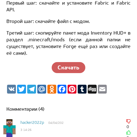
Первый шаг: скачайте и установите Fabric и Fabric
API.
Второй шаг: скачайте файл с модом.
Третий шаг: скопируйте пакет мода Inventory HUD+ в
раздел .minecraft/mods (если данной папки не
существует, установите Forge ещё раз или создайте
её сами).
Скачать
V
T
T
M
O
F
P
T
D
E
K
w
e
a
d
a
i
u
i
m
i
l
i
n
c
n
m
g
a
t
e
l.
o
e
t
b
g
i
t
g
R
k
b
e
l
l
Комментарии (4)
e
r
u
l
o
r
r
r
a
a
o
e
m
s
k
s
hacker2022p
04/04/202
s
t
0
3 14:26
n
i