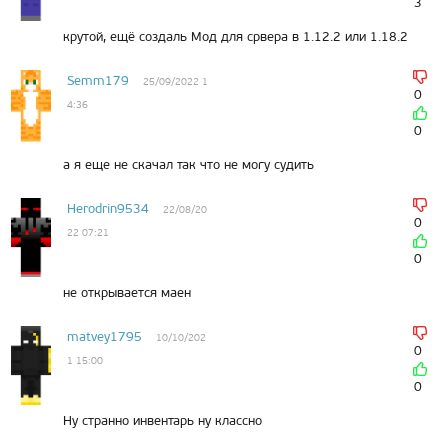
3
k
i
крутой, ещё создаль Мод для срвера в 1.12.2 или 1.18.2
Semm179
25/09/2022 1
0
4:36
0
а я еще не скачал так что не могу судить
Herodrin9534
22/08/20
0
22 07:21
0
не открывается маен
matvey1795
10/10/202
0
1 15:00
0
Ну странно инвентарь ну классно