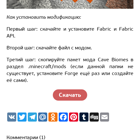
Как установить модификацию:
Первый шаг: скачайте и установите Fabric и Fabric
API.
Второй шаг: скачайте файл с модом.
Третий шаг: скопируйте пакет мода Cave Biomes в
раздел .minecraft/mods (если данной папки не
существует, установите Forge ещё раз или создайте
её сами).
Скачать
V
T
T
M
O
F
P
T
D
E
K
w
e
a
d
a
i
u
i
m
i
l
i
n
c
n
m
g
a
t
e
l.
o
e
t
b
g
i
t
g
R
k
b
e
l
l
Комментарии (1)
e
r
u
l
o
r
r