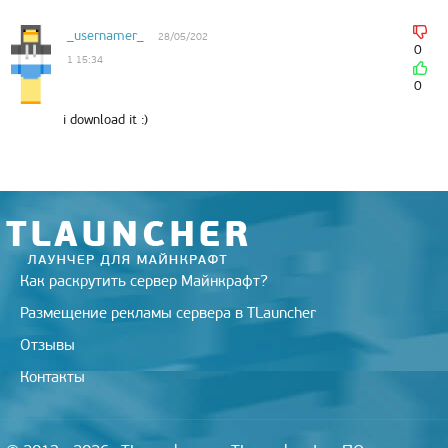
r
a
a
o
e
m
s
k
s
_usernamer_
28/05/202
s
t
0
1 15:34
n
i
0
k
i
i download it :)
Как раскрутить сервер Майнкрафт?
Размещение рекламы сервера в TLauncher
Отзывы
Контакты