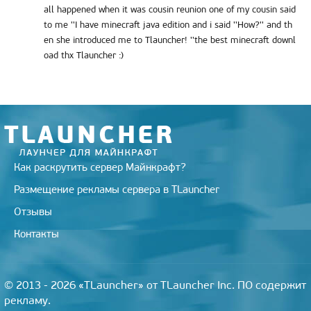
all happened when it was cousin reunion one of my cousin said
to me ''I have minecraft java edition and i said ''How?'' and th
en she introduced me to Tlauncher! ''the best minecraft downl
oad thx Tlauncher :)
Как раскрутить сервер Майнкрафт?
Размещение рекламы сервера в TLauncher
Отзывы
Контакты
© 2013 - 2026 «TLauncher» от TLauncher Inc. ПО содержит
рекламу.