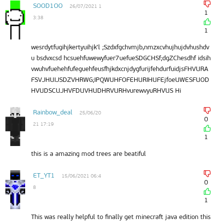
SOOD1OO
26/07/2021 1
1
3:38
1
wesrdytfugihjkertyuihjk'l ;Szdxfgchvmjb,nmzxcvhujhujdvhushdv
u bsdvxcsd hcsuehfuwewyfuer7uefueSDGCHSf;dgZChesdhf idsih
vwuhvfuehehfufeguehfeusfhjkdxcnjdygfurijfehdurfuidjsFHVURA
FSVJHUIJSDZVHRWG;IPQWUHFOFEHURIHUFEjfoeUWESFUOD
HVUDSCUJHVFDUVHUDHRVURHvurewvyuRHVUS Hi
Rainbow_deal
25/06/20
0
21 17:19
1
this is a amazing mod trees are beatiful
ET_YT1
15/06/2021 06:4
0
8
1
This was really helpful to finally get minecraft java edition this