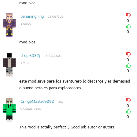
mod pica
bananingning
15/08/202
0
1 00:02
0
mod pica
drupi5332j
09/08/2021
0
17:13
0
este mod sirve para los aventurero lo descarge y es demasiad
o bueno pero es para esploradores
CringeMaster9292
30/
0
07/2021 01:57
0
This mod is totally perfect :) Good job autor or autors