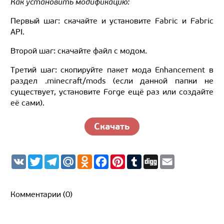
Как установить модификацию:
Первый шаг: скачайте и установите Fabric и Fabric
API.
Второй шаг: скачайте файл с модом.
Третий шаг: скопируйте пакет мода Enhancement в
раздел .minecraft/mods (если данной папки не
существует, установите Forge ещё раз или создайте
её сами).
Скачать
V
T
T
M
O
F
P
T
D
E
K
w
e
a
d
a
i
u
i
m
i
l
i
n
c
n
m
g
a
t
e
l.
o
e
t
b
g
i
t
g
R
k
b
e
l
l
Комментарии (0)
e
r
u
l
o
r
r
r
a
a
o
e
m
s
k
s
s
t