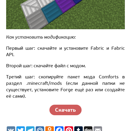
Как установить модификацию:
Первый шаг: скачайте и установите Fabric и Fabric
API.
Второй шаг: скачайте файл с модом.
Третий шаг: скопируйте пакет мода Comforts в
раздел .minecraft/mods (если данной папки не
существует, установите Forge ещё раз или создайте
её сами).
Скачать
V
T
T
M
O
F
P
T
D
E