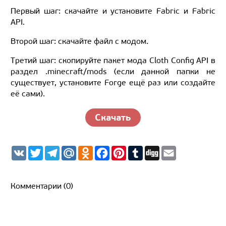
Первый шаг: скачайте и установите Fabric и Fabric
API.
Второй шаг: скачайте файл с модом.
Третий шаг: скопируйте пакет мода Cloth Config API в
раздел .minecraft/mods (если данной папки не
существует, установите Forge ещё раз или создайте
её сами).
Скачать
V
T
T
M
O
F
P
T
D
E
K
w
e
a
d
a
i
u
i
m
i
l
i
n
c
n
m
g
a
t
e
l.
o
e
t
b
g
i
t
g
R
k
b
e
l
l
Комментарии (0)
e
r
u
l
o
r
r
r
a
a
o
e
m
s
k
s
s
t
n