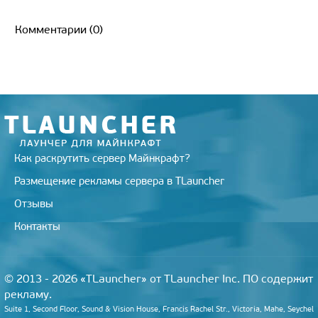
i
l
i
n
c
n
m
g
a
t
e
l.
o
e
t
b
g
i
t
g
R
k
b
e
l
l
Комментарии (0)
e
r
u
l
o
r
r
r
a
a
o
e
m
s
k
s
s
t
n
i
k
i
Как раскрутить сервер Майнкрафт?
Размещение рекламы сервера в TLauncher
Отзывы
Контакты
© 2013 - 2026 «TLauncher» от TLauncher Inc. ПО содержит
рекламу.
Suite 1, Second Floor, Sound & Vision House, Francis Rachel Str., Victoria, Mahe, Seychel