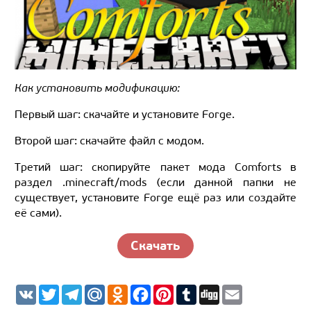
Как установить модификацию:
Первый шаг: скачайте и установите Forge.
Второй шаг: скачайте файл с модом.
Третий шаг: скопируйте пакет мода Comforts в
раздел .minecraft/mods (если данной папки не
существует, установите Forge ещё раз или создайте
её сами).
Скачать
V
T
T
M
O
F
P
T
D
E
K
w
e
a
d
a
i
u
i
m