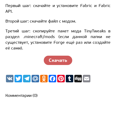
Первый шаг: скачайте и установите Fabric и Fabric
API.
Второй шаг: скачайте файл с модом.
Третий шаг: скопируйте пакет мода TinyTweaks в
раздел .minecraft/mods (если данной папки не
существует, установите Forge ещё раз или создайте
её сами).
Скачать
V
T
T
M
O
F
P
T
D
E
K
w
e
a
d
a
i
u
i
m
i
l
i
n
c
n
m
g
a
t
e
l.
o
e
t
b
g
i
t
g
R
k
b
e
l
l
Комментарии (0)
e
r
u
l
o
r
r
r
a
a
o
e
m
s
k
s
s
t
n