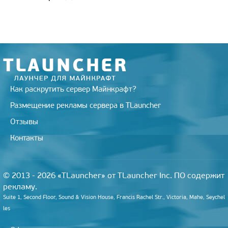
e
r
u
l
o
r
r
r
a
a
o
e
m
s
k
s
s
t
n
i
k
i
Как раскрутить сервер Майнкрафт?
Размещение рекламы сервера в TLauncher
Отзывы
Контакты
© 2013 - 2026 «TLauncher» от TLauncher Inc. ПО содержит
рекламу.
Suite 1, Second Floor, Sound & Vision House, Francis Rachel Str., Victoria, Mahe, Seychel
les