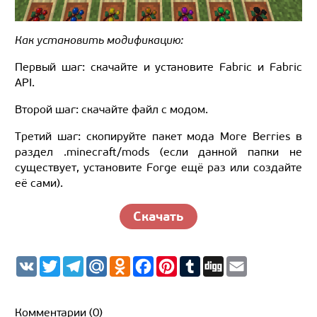
Как установить модификацию:
Первый шаг: скачайте и установите Fabric и Fabric
API.
Второй шаг: скачайте файл с модом.
Третий шаг: скопируйте пакет мода More Berries в
раздел .minecraft/mods (если данной папки не
существует, установите Forge ещё раз или создайте
её сами).
Скачать
V
T
T
M
O
F
P
T
D
E
K
w
e
a
d
a
i
u
i
m
i
l
i
n
c
n
m
g
a
t
e
l.
o
e
t
b
g
i
t
g
R
k
b
e
l
l
Комментарии (0)