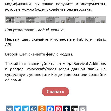
модификации, вы также получите и инструменты,
которые можно будет скрафтить без верстака.
Как установить модификацию:
Первый шаг: скачайте и установите Fabric и Fabric
API.
Второй шаг: скачайте файл с модом.
Третий шаг: скопируйте пакет мода Survival Additions
в раздел .minecraft/mods (если данной папки не
существует, установите Forge ещё раз или создайте
её сами).
Скачать
V
T
T
M
O
F
P
T
D
E