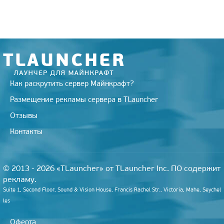
r
a
a
o
e
m
s
k
s
s
t
n
i
k
i
Как раскрутить сервер Майнкрафт?
Размещение рекламы сервера в TLauncher
Отзывы
Контакты
© 2013 - 2026 «TLauncher» от TLauncher Inc. ПО содержит
рекламу.
Suite 1, Second Floor, Sound & Vision House, Francis Rachel Str., Victoria, Mahe, Seychel
les
Оферта