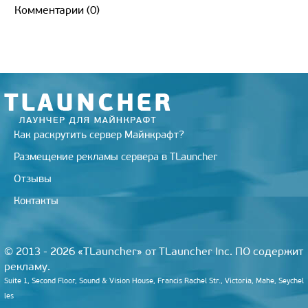
t
g
R
k
b
e
l
l
Комментарии (0)
e
r
u
l
o
r
r
r
a
a
o
e
m
s
k
s
s
t
n
i
k
i
Как раскрутить сервер Майнкрафт?
Размещение рекламы сервера в TLauncher
Отзывы
Контакты
© 2013 - 2026 «TLauncher» от TLauncher Inc. ПО содержит
рекламу.
Suite 1, Second Floor, Sound & Vision House, Francis Rachel Str., Victoria, Mahe, Seychel
les