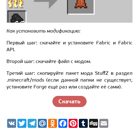
Как установить модификацию:
Первый шаг: скачайте и установите Fabric и Fabric
API.
Второй шаг: скачайте файл с модом.
Третий шаг: скопируйте пакет мода StuffZ в раздел
.minecraft/mods (если данной папки не существует,
установите Forge ещё раз или создайте её сами).
Скачать
V
T
T
M
O
F
P
T
D
E
K
w
e
a
d
a
i
u
i
m
i
l
i
n
c
n
m
g
a
t
e
l.
o
e
t
b
g
i