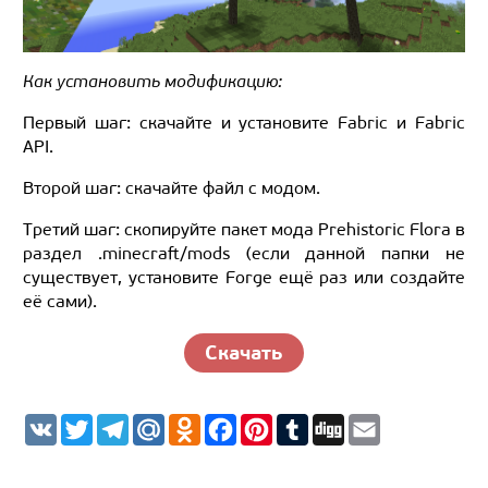
Как установить модификацию:
Первый шаг: скачайте и установите Fabric и Fabric
API.
Второй шаг: скачайте файл с модом.
Третий шаг: скопируйте пакет мода Prehistoric Flora в
раздел .minecraft/mods (если данной папки не
существует, установите Forge ещё раз или создайте
её сами).
Скачать
V
T
T
M
O
F
P
T
D
E
K
w
e
a
d
a
i
u
i
m
i
l
i
n
c
n
m
g
a
t
e
l.
o
e
t
b
g
i