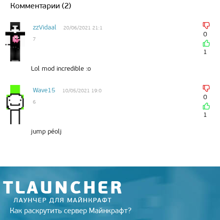
t
g
R
k
b
e
l
l
Комментарии (2)
e
r
u
l
o
r
r
r
a
a
o
e
m
s
k
s
zzVidaal
20/06/2021 21:1
s
t
0
7
n
i
1
k
i
Lol mod incredible :o
Wave15
10/05/2021 19:0
0
6
1
jump péolj
Как раскрутить сервер Майнкрафт?