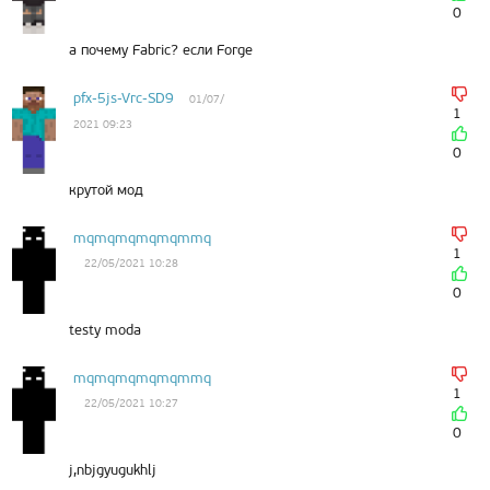
0
а почему Fabric? если Forge
pfx-5js-Vrc-SD9
01/07/
1
2021 09:23
0
крутой мод
mqmqmqmqmqmmq
1
22/05/2021 10:28
0
testy moda
mqmqmqmqmqmmq
1
22/05/2021 10:27
0
j,nbjgyugukhlj