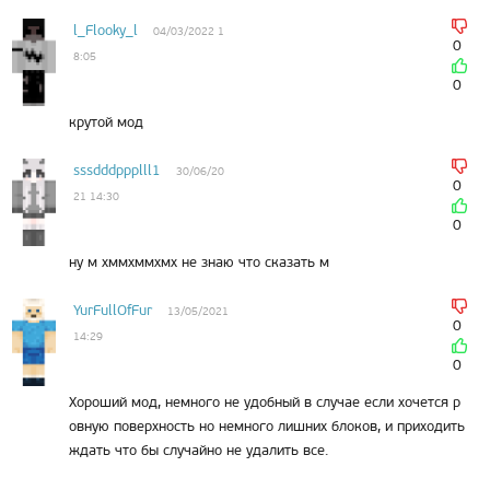
r
a
a
o
e
m
s
k
s
l_Flooky_l
04/03/2022 1
s
t
0
8:05
n
i
0
k
i
крутой мод
sssdddppplll1
30/06/20
0
21 14:30
0
ну м хммхммхмх не знаю что сказать м
YurFullOfFur
13/05/2021
0
14:29
0
Хороший мод, немного не удобный в случае если хочется р
овную поверхность но немного лишних блоков, и приходить
ждать что бы случайно не удалить все.