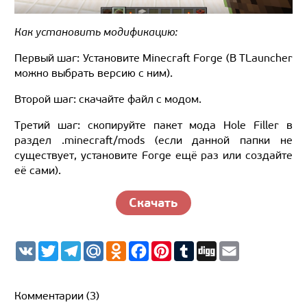
Как установить модификацию:
Первый шаг: Установите Minecraft Forge (В TLauncher
можно выбрать версию с ним).
Второй шаг: скачайте файл с модом.
Третий шаг: скопируйте пакет мода Hole Filler в
раздел .minecraft/mods (если данной папки не
существует, установите Forge ещё раз или создайте
её сами).
Скачать
V
T
T
M
O
F
P
T
D
E
K
w
e
a
d
a
i
u
i
m
i
l
i
n
c
n
m
g
a
t
e
l.
o
e
t
b
g
i
t
g
R
k
b
e
l
l
Комментарии (3)
e
r
u
l
o
r
r