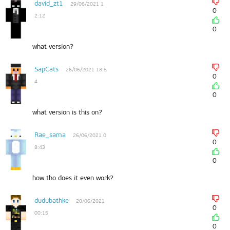
david_zt1
29/06/2021 1
0
2:12
0
what version?
SapCats
26/06/2021 18:5
0
4
0
what version is this on?
Rae_sama
26/06/2021 0
0
8:43
0
how tho does it even work?
dudubathke
20/06/2021
0
00:15
0