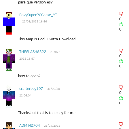
para que version es?
RavySuperPCGame_YT
0
22/08/2022 16:56
0
This Map Is Cool I Gotta Download
THEFLASH8822
21/07/
0
2022 16:57
0
how to open?
crafterboy197
31/05/20
0
22 06:04
0
Thanks,but that is too easy for me
ADMIN2704
21/04/2022