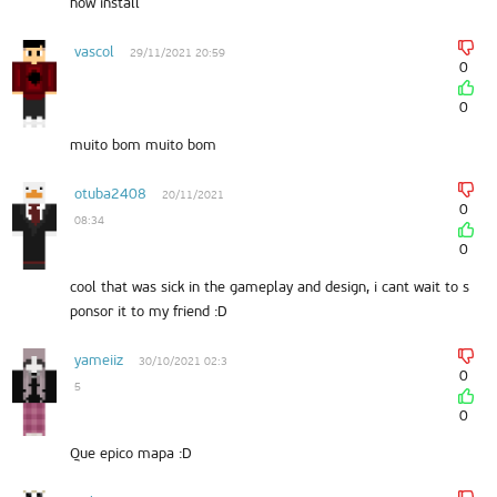
how install
vascol
29/11/2021 20:59
0
0
muito bom muito bom
otuba2408
20/11/2021
0
08:34
0
cool that was sick in the gameplay and design, i cant wait to s
ponsor it to my friend :D
yameiiz
30/10/2021 02:3
0
5
0
Que epico mapa :D