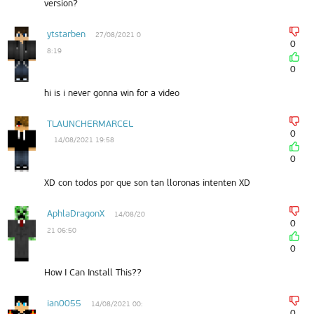
version?
ytstarben
27/08/2021 0
0
8:19
0
hi is i never gonna win for a video
TLAUNCHERMARCEL
0
14/08/2021 19:58
0
XD con todos por que son tan lloronas intenten XD
AphlaDragonX
14/08/20
0
21 06:50
0
How I Can Install This??
ian0055
14/08/2021 00:
0