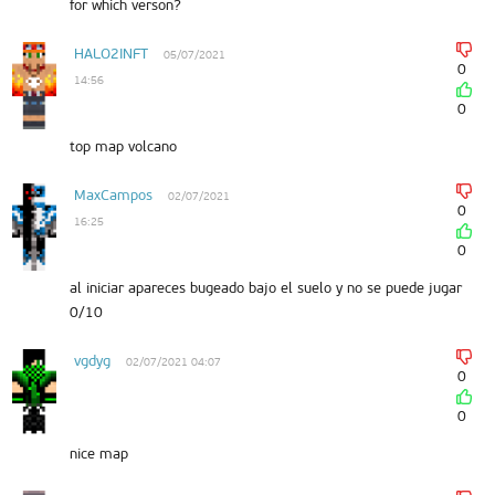
for which verson?
HALO2INFT
05/07/2021
0
14:56
0
top map volcano
MaxCampos
02/07/2021
0
16:25
0
al iniciar apareces bugeado bajo el suelo y no se puede jugar
0/10
vgdyg
02/07/2021 04:07
0
0
nice map