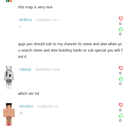
this map is very nice
MrBirla
11/09/2021 13:3
0
2
0
guys you should sub to my channel its steve and alex when yo
u search steve and alex building hacks or sub special you will f
ind it
nikipxyl
06/09/2021 04:52
0
0
which ver lol
zecastor
31/08/2021 22:
0
28
0