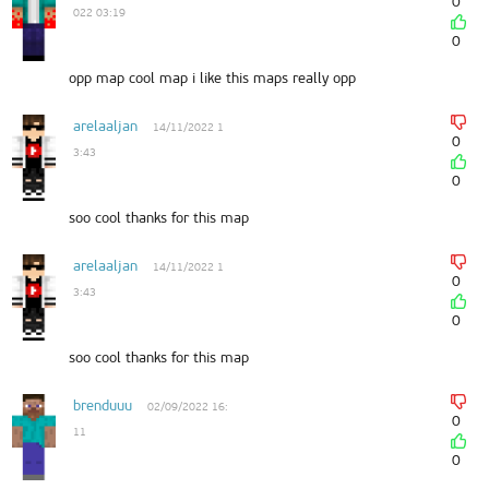
0
022 03:19
0
opp map cool map i like this maps really opp
arelaaljan
14/11/2022 1
0
3:43
0
soo cool thanks for this map
arelaaljan
14/11/2022 1
0
3:43
0
soo cool thanks for this map
brenduuu
02/09/2022 16:
0
11
0