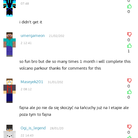
0
07:48
0
i didn't get it
umergameon
21/02/202
0
2 12:41
1
so fun bro but die so many times 1 month i will complete this
volcano parkour thanks for comments for this
Maseyek201
31/01/202
0
2 08:12
0
fajna ale po nie da się skoczyć na łańcuchy już na I etapie ale
poza tym to fajna
Ogi_is_legend
28/01/20
0
22 14:43