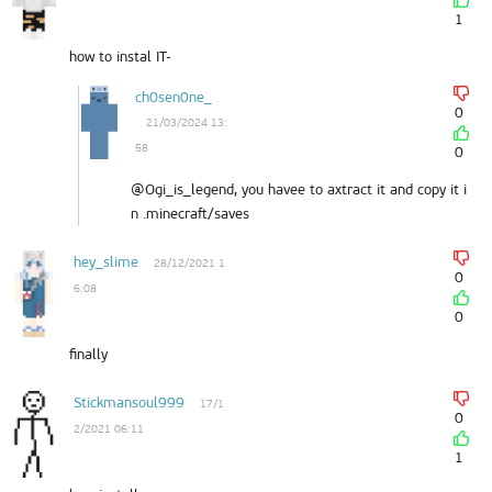
1
how to instal IT-
ch0sen0ne_
0
21/03/2024 13:
58
0
@Ogi_is_legend, you havee to axtract it and copy it i
n .minecraft/saves
hey_slime
28/12/2021 1
0
6:08
0
finally
Stickmansoul999
17/1
0
2/2021 06:11
1