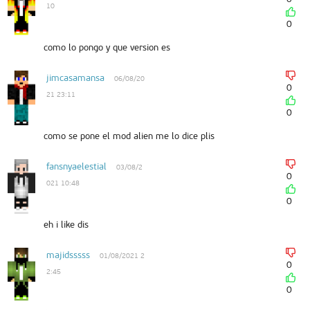
10
0
como lo pongo y que version es
jimcasamansa
06/08/20
0
21 23:11
0
como se pone el mod alien me lo dice plis
fansnyaelestial
03/08/2
0
021 10:48
0
eh i like dis
majidsssss
01/08/2021 2
0
2:45
0