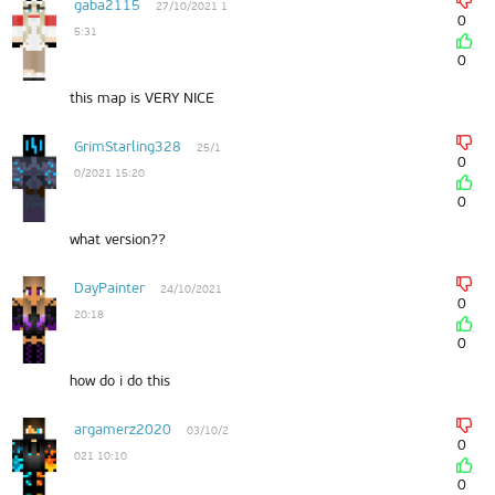
gaba2115
27/10/2021 1
0
5:31
0
this map is VERY NICE
GrimStarling328
25/1
0
0/2021 15:20
0
what version??
DayPainter
24/10/2021
0
20:18
0
how do i do this
argamerz2020
03/10/2
0
021 10:10
0