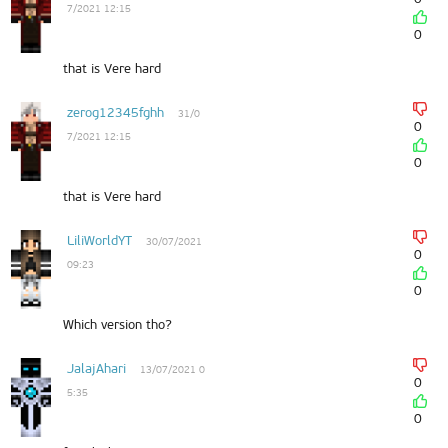
7/2021 12:15
0
that is Vere hard
zerog12345fghh
31/0
0
7/2021 12:15
0
that is Vere hard
LiliWorldYT
30/07/2021
0
09:23
0
Which version tho?
JalajAhari
13/07/2021 0
0
5:35
0