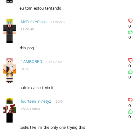
eu tbm estou tentando
MrEdibleChips
11/06/20
0
21 00:40
0
this pog
1AMBORED
01/06/2021
0
04:36
0
nah im also tryin it
fourteen_ninety2
30/0
0
5/2021 08:31
0
looks like im the only one trying this