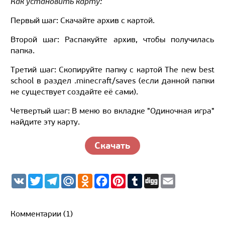
Как установить карту:
Первый шаг: Скачайте архив с картой.
Второй шаг: Распакуйте архив, чтобы получилась
папка.
Третий шаг: Скопируйте папку с картой The new best
school в раздел .minecraft/saves (если данной папки
не существует создайте её сами).
Четвертый шаг: В меню во вкладке "Одиночная игра"
найдите эту карту.
Скачать
V
T
T
M
O
F
P
T
D
E
K
w
e
a
d
a
i
u
i
m
i
l
i
n
c
n
m
g
a
t
e
l.
o
e
t
b
g
i
t
g
R
k
b
e
l
l
Комментарии (1)
e
r
u
l
o
r
r