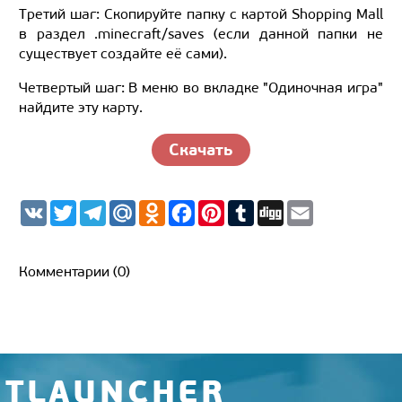
Третий шаг: Скопируйте папку с картой Shopping Mall
в раздел .minecraft/saves (если данной папки не
существует создайте её сами).
Четвертый шаг: В меню во вкладке "Одиночная игра"
найдите эту карту.
Скачать
V
T
T
M
O
F
P
T
D
E
K
w
e
a
d
a
i
u
i
m
i
l
i
n
c
n
m
g
a
t
e
l.
o
e
t
b
g
i
t
g
R
k
b
e
l
l
Комментарии (0)
e
r
u
l
o
r
r
r
a
a
o
e
m
s
k
s
s
t
n
i
k
i