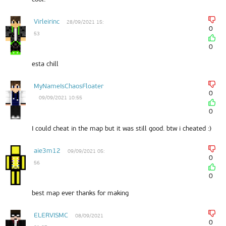
Virleirinc
28/09/2021 15:
0
53
0
esta chill
MyNameIsChaosFloater
0
09/09/2021 10:55
0
I could cheat in the map but it was still good. btw i cheated :)
aie3m12
09/09/2021 05:
0
56
0
best map ever thanks for making
ELERVISMC
08/09/2021
0