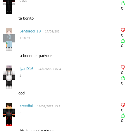
01:27
0
ta bonito
SantiagoF18
17/08/202
0
1 18:33
0
ta bueno el parkour
IyanD16
24/07/2021 07:4
0
2
0
god
sreedhil
16/07/2021 13:1
0
3
0
this is a cool parkour