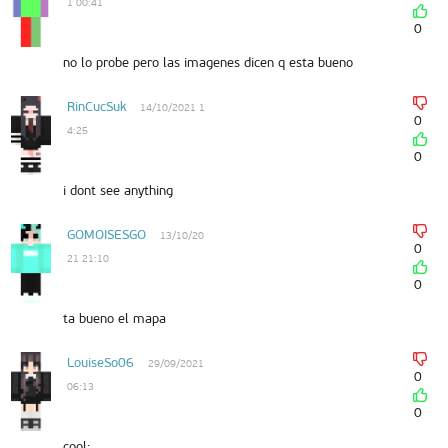
1 00:41
0
no lo probe pero las imagenes dicen q esta bueno
RinCucSuk
14/10/2021 1
0
4:25
0
i dont see anything
GOMOISESGO
13/10/20
0
21 21:10
0
ta bueno el mapa
LouiseSo06
29/09/2021
0
06:13
0
cool: