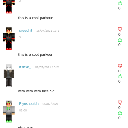
3
0
this is a cool parkour
sreedhil
16/07/2021 13:1
0
3
0
this is a cool parkour
ItsKxn_
08/07/2021 10:21
0
0
very very very nice *-*
Piyushbaidh
06/07/2021
0
02:00
0
nice map