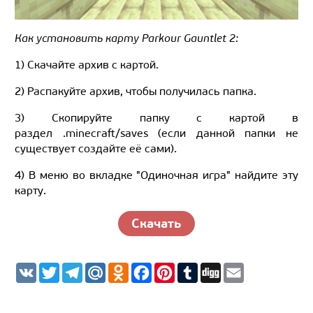
Как установить карту Parkour Gauntlet 2:
1) Скачайте архив с картой.
2) Распакуйте архив, чтобы получилась папка.
3) Скопируйте папку с картой в
раздел .minecraft/saves (если данной папки не
существует создайте её сами).
4) В меню во вкладке "Одиночная игра" найдите эту
карту.
Скачать
V
T
T
M
O
F
P
T
D
E
K
w
e
a
d
a
i
u
i
m
i
l
i
n
c
n
m
g
a
t
e
l.
o
e
t
b
g
i
t
g
R
k
b
e
l
l