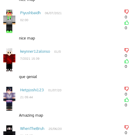
Piyushbaidh
06/07/2021
0
02:00
0
nice map
keynner12alonso
01/0
0
7/2021 15:39
0
que genial
Hetpjoshi123
01/07/20
0
21 05:44
0
Amazing map
WhenTheBruh
25/06/20
0