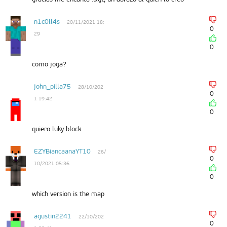
n1c0ll4s
20/11/2021 18:
0
29
0
como joga?
john_pilla75
28/10/202
0
1 19:42
0
quiero luky block
EZYBiancaanaYT10
26/
0
10/2021 05:36
0
which version is the map
agustin2241
22/10/202
0