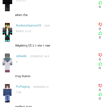
21 07:27
0
when the
RockstarGamer29
24/0
0
6/2021 11:12
0
tkkykelrg f;f;';t t ete r rwe
sebaxks
22/06/2021 16:3
0
6
0
muy bueno
PLPlaying
18/06/2021 0
0
7:39
0
perfect map