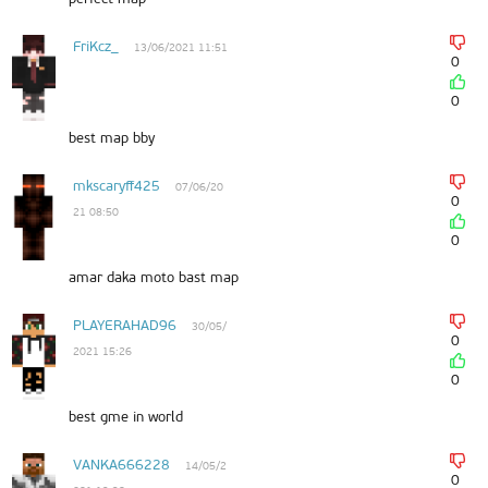
FriKcz_
13/06/2021 11:51
0
0
best map bby
mkscaryff425
07/06/20
0
21 08:50
0
amar daka moto bast map
PLAYERAHAD96
30/05/
0
2021 15:26
0
best gme in world
VANKA666228
14/05/2
0