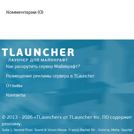
i
l
i
n
c
n
m
g
a
t
e
l.
o
e
t
b
g
i
t
g
R
k
b
e
l
l
Комментарии (0)
e
r
u
l
o
r
r
r
a
a
o
e
m
s
k
s
s
t
n
i
k
i
Как раскрутить сервер Майнкрафт?
Размещение рекламы сервера в TLauncher
Отзывы
Контакты
© 2013 - 2026 «TLauncher» от TLauncher Inc. ПО содержит
рекламу.
Suite 1, Second Floor, Sound & Vision House, Francis Rachel Str., Victoria, Mahe, Seychel