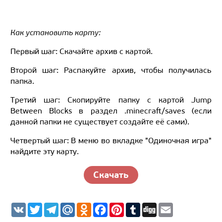
Как установить карту:
Первый шаг: Скачайте архив с картой.
Второй шаг: Распакуйте архив, чтобы получилась
папка.
Третий шаг: Скопируйте папку с картой Jump
Between Blocks в раздел .minecraft/saves (если
данной папки не существует создайте её сами).
Четвертый шаг: В меню во вкладке "Одиночная игра"
найдите эту карту.
Скачать
V
T
T
M
O
F
P
T
D
E
K
w
e
a
d
a
i
u
i
m