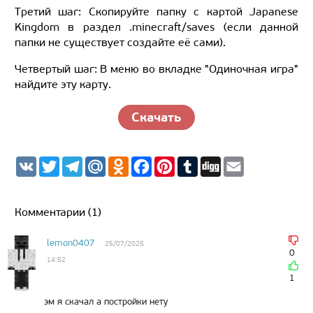
Третий шаг: Скопируйте папку с картой Japanese
Kingdom в раздел .minecraft/saves (если данной
папки не существует создайте её сами).
Четвертый шаг: В меню во вкладке "Одиночная игра"
найдите эту карту.
Скачать
V
T
T
M
O
F
P
T
D
E
K
w
e
a
d
a
i
u
i
m
i
l
i
n
c
n
m
g
a
t
e
l.
o
e
t
b
g
i
t
g
R
k
b
e
l
l
Комментарии (1)
e
r
u
l
o
r
r
r
a
a
o
e
m
s
k
s
lemon0407
25/07/2025
s
t
0
14:52
n
i
1
k
i
эм я скачал а постройки нету