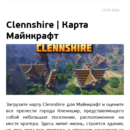
13.07.2025
Clennshire | Карта
Майнкрафт
Загрузите карту Clennshire для Майнкрафт и оцените
все прелести города Кленншир, представляющего
собой небольшое поселение, расположенное на
месте кратера. Здесь кипит жизнь, строятся здания,
но при этом вся природа и строения максимально