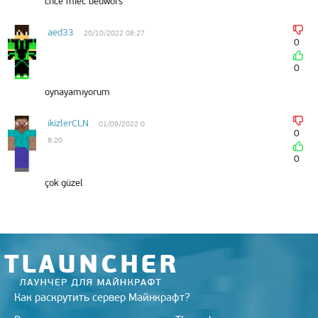
chce mieć bedwors
aed33
20/10/2022 08:27
0
0
oynayamıyorum
ikizlerCLN
01/09/2022 0
0
8:20
0
çok güzel
Как раскрутить сервер Майнкрафт?