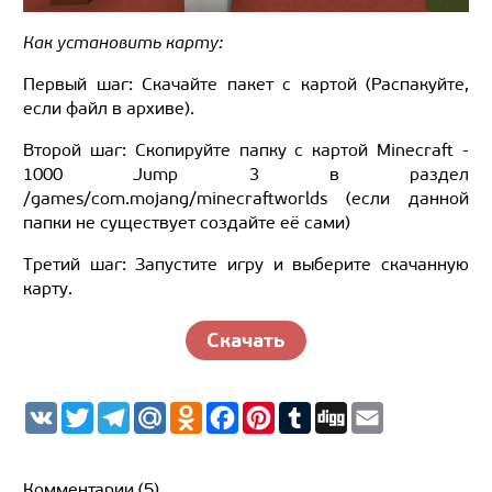
Как установить карту:
Первый шаг: Скачайте пакет с картой (Распакуйте,
если файл в архиве).
Второй шаг: Скопируйте папку с картой Minecraft -
1000 Jump 3 в раздел
/games/com.mojang/minecraftworlds (если данной
папки не существует создайте её сами)
Третий шаг: Запустите игру и выберите скачанную
карту.
Скачать
V
T
T
M
O
F
P
T
D
E
K
w
e
a
d
a
i
u
i
m
i
l
i
n
c
n
m
g
a
t
e
l.
o
e
t
b
g
i
t
g
R
k
b
e
l
l
Комментарии (5)