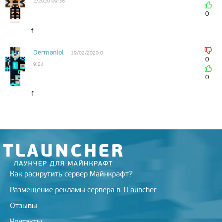
2/2020 09:38
0
f
Dermanlol
19/02/2020 0
0
9:24
0
f
Как раскрутить сервер Майнкрафт?
Размещение рекламы сервера в TLauncher
Отзывы
Контакты