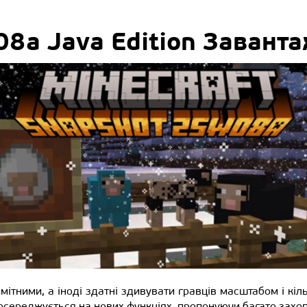
8a Java Edition Заванта
мітними, а іноді здатні здивувати гравців масштабом і кі
осереджується на нових функціях, пропонуючи багато захоп