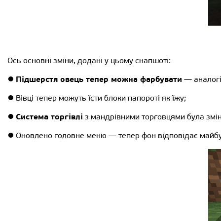
Ось основні зміни, додані у цьому снапшоті:
Підшерстя овець тепер можна фарбувати
●
— аналогіч
● Вівці тепер можуть їсти блоки папороті як їжу;
Система торгівлі
●
з мандрівними торговцями була зміне
● Оновлено головне меню — тепер фон відповідає майб