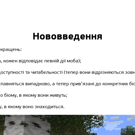
Нововведення
окращень:
, кожен відповідає певній дії моба);
ступності та читабельності (тепер вони відрізняються зов
павняться випадково, а тепер прив’язані до конкретних біо
о біому, в якому вони живуть;
у, в якому воно знаходиться.