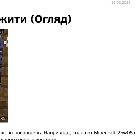
18.03.2025
жити (Огляд)
лькістю покращень. Наприклад, снапшот Minecraft 25w08a
ливого нового контенту.