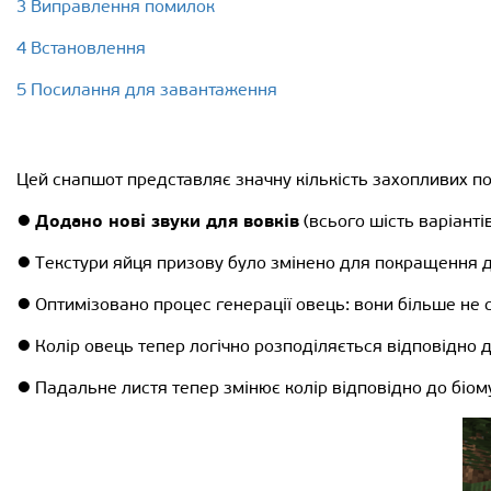
3 Виправлення помилок
4 Встановлення
5 Посилання для завантаження
Цей снапшот представляє значну кількість захопливих п
Додано нові звуки для вовків
●
(всього шість варіантів
● Текстури яйця призову було змінено для покращення до
● Оптимізовано процес генерації овець: вони більше не с
● Колір овець тепер логічно розподіляється відповідно д
● Падальне листя тепер змінює колір відповідно до біом