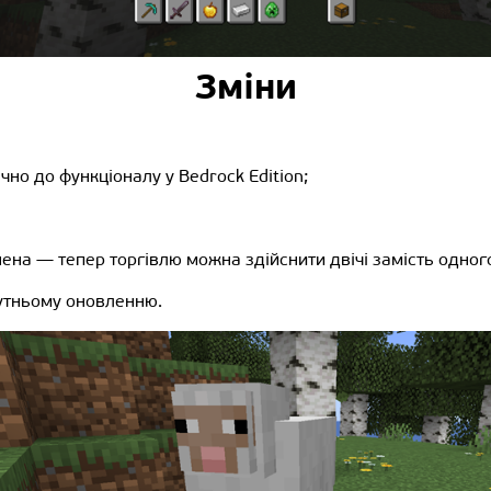
Зміни
но до функціоналу у Bedrock Edition;
на — тепер торгівлю можна здійснити двічі замість одного
утньому оновленню.