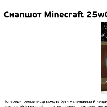
Снапшот Minecraft 25w0
Попередні релізи іноді можуть бути маленькими й непри
включає мінімальну кількість виправлень помилок, але з