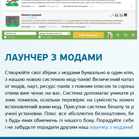
ЛАУНЧЕР З МОДАМИ
Створюйте свої збірки з модами буквально в один клік,
з нашою новою системою мод-паків! Величезний катал
ог модів, карт, ресурс-паків з повним описом та скрінш
отами вже чекає на вас. Система допомагає уникати рі
зних помилок, оскільки перевіряє на сумісність кожен
встановлений вами мод. Присутня система бекапу та р
учної установки. Плюс все абсолютно безкоштовно, бе
з будь-яких обмежень із нашого боку. Порадуйте себе
і не забудьте порадити друзям наш
лаунчер з модами
!