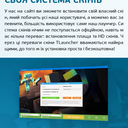
У нас на сайті ви зможете встановити свій власний скі
н, який побачать усі наші користувачі, а можемо вас за
певнити, більшість використовує саме наш лаунчер. Си
стема скінів нічим не поступається офіційною, навіть м
ає кілька переваг: встановлення плаща та HD скінів. Ч
ерез ці переваги скіни TLauncher вважаються найкра
щими, до того ж їх установка проста і безкоштовна!