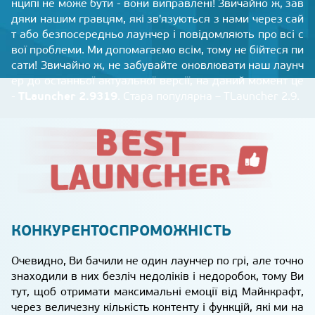
нципі не може бути - вони виправлені! Звичайно ж, зав
дяки нашим гравцям, які зв'язуються з нами через сай
т або безпосередньо лаунчер і повідомляють про всі с
вої проблеми. Ми допомагаємо всім, тому не бійтеся пи
сати! Звичайно ж, не забувайте оновлювати наш лаунч
ер до останньої актуальної версії, на даний момент це
TLauncher 2.9319
-
. Стара популярна – TLauncher 2.9.
КОНКУРЕНТОСПРОМОЖНІСТЬ
Очевидно, Ви бачили не один лаунчер по грі, але точно
знаходили в них безліч недоліків і недоробок, тому Ви
тут, щоб отримати максимальні емоції від Майнкрафт,
через величезну кількість контенту і функцій, які ми на