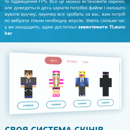
та підвищення FPS. Все це можна встановити окремо,
але доведеться десь шукати потрібні файли і налашто
вувати вручну, лаунчер все зробить за вас, вам потріб
но вибрати тільки необхідну версію. Уявіть скільки час
завантажити TLaunc
у ви заощадите, адже достатньо
her
СВОЯ СИСТЕМА СКІНІВ