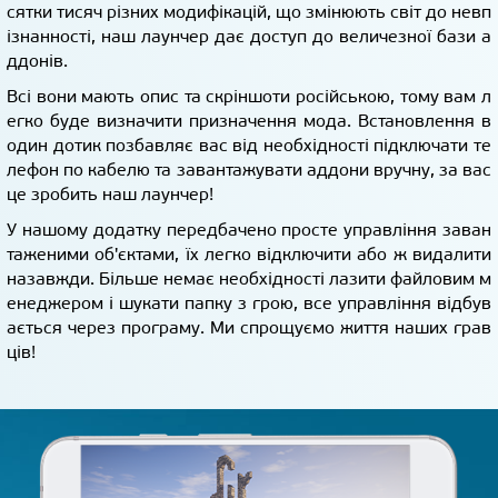
сятки тисяч різних модифікацій, що змінюють світ до невп
ізнанності, наш лаунчер дає доступ до величезної бази а
ддонів.
Всі вони мають опис та скріншоти російською, тому вам л
егко буде визначити призначення мода. Встановлення в
один дотик позбавляє вас від необхідності підключати те
лефон по кабелю та завантажувати аддони вручну, за вас
це зробить наш лаунчер!
У нашому додатку передбачено просте управління заван
таженими об'єктами, їх легко відключити або ж видалити
назавжди. Більше немає необхідності лазити файловим м
енеджером і шукати папку з грою, все управління відбув
ається через програму. Ми спрощуємо життя наших грав
ців!