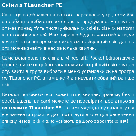
Скіни з TLauncher PE
Скін - це відображення вашого персонажа у грі, тому йог
о необхідно вибирати ретельно та продумано. Наш катал
ог має понад п'ять тисяч унікальних скінів, різних напрям
ків та особливостей. Вам виразно буде із чого вибрати, чи
хочете стати лицарем чи лиходієм, найкращий скін для ць
ого можна знайти в нас за кілька хвилин.
Саме встановлення скіна в Minecraft: Pocket Edition дуже
просте, лише потрібно завантажити потрібний скін з катал
огу, зайти в гру та вибрати в меню установки скіна програ
му TLauncher PE, а там вже й активувати обраний раніше
скін.
Каталог поповнюється кожні п'ять хвилин, причому без п
за
еребільшень, ви самі можете це перевірити, достатньо
вантажити TLauncher PE
і в самому додатку каталогу скі
нів зачекати трохи, а далі потягнути вгору для оновлення
списку й нові скіни вже чекають вашого завантаження!