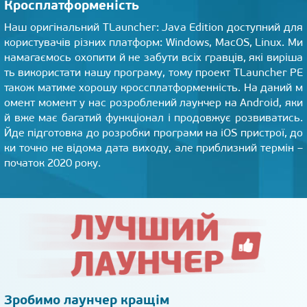
Кросплатформеність
Наш оригінальний TLauncher: Java Edition доступний для
користувачів різних платформ: Windows, MacOS, Linux. Ми
намагаємось охопити й не забути всіх гравців, які виріша
ть використати нашу програму, тому проект TLauncher PE
також матиме хорошу кроссплатформенність. На даний м
омент момент у нас розроблений лаунчер на Android, яки
й вже має багатий функціонал і продовжує розвиватись.
Йде підготовка до розробки програми на iOS пристрої, до
ки точно не відома дата виходу, але приблизний термін –
початок 2020 року.
Зробимо лаунчер кращім