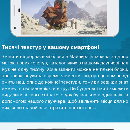
Тисячі текстур у вашому смартфоні
Змінити відображаємі блоки в Майнкрафт можна за допо
могою нових текстур, каталог яких в нашому лаунчері нал
ічує не одну тисячу. Хоча змінити можна не тільки блоки,
але також звуки та окремі елементи гри, про це вам повід
омить наш опис до кожної текстури, тому ви завжди знат
имете, що встановлюєте в гру. Ви будь-якої миті зможете
видалити зі свого світу текстуру буквально в один клік за
допомогою нашого лаунчера, щоб звільнити місця для но
вих, коли старий вже втратить ваш інтерес.