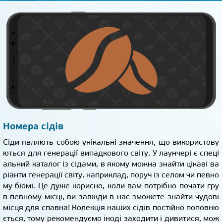
Номера сідів
Сіди являють собою унікальні значення, що використову
ються для генерації випадкового світу. У лаунчері є спеці
альний каталог із сідами, в якому можна знайти цікаві ва
ріанти генерації світу, наприклад, поруч із селом чи певно
му біомі. Це дуже корисно, коли вам потрібно почати гру
в певному місці, ви завжди в нас зможете знайти чудові
місця для спавна! Колекція наших сідів постійно поповню
ється, тому рекомендуємо іноді заходити і дивитися, мож