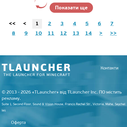
Показати ще
<<
<
1
2
3
4
5
6
7
8
9
10
11
12
13
14
>
>>
Контакти
© 2013 - 2026 «TLauncher» від TLauncher Inc. ПО містить
рекламу.
Suite 1, Second Floor, Sound & Vision House, Francis Rachel Str., Victoria, Mahe, Seychel
les
Оферта