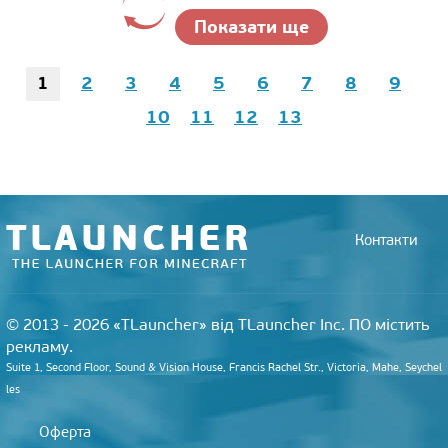
Показати ще
1
2
3
4
5
6
7
8
9
10
11
12
13
Контакти
© 2013 - 2026 «TLauncher» від TLauncher Inc. ПО містить
рекламу.
Suite 1, Second Floor, Sound & Vision House, Francis Rachel Str., Victoria, Mahe, Seychel
les
Оферта