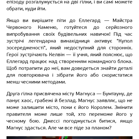
епізоду розгалужується на дві гілки, і ви самі можете
обрати, куди йти.
Якщо ви вирішите піти до Еллегард — Майстра
Червоного Каменю, готуйтеся до серйозного
випробування своїх будівельних навичок! Під час
зустрічі легендарна винахідниця активує "Купол
зосередженості", який недоступний для сторонніх.
Герої зустрічають Келвін — її учня, який пояснює, що
Еллегард працює над створенням командного блока.
Щоб потрапити до неї, вам доведеться знайти деталі
для повторювача і зібрати його або скористатися
менш чесними методами.
Друга гілка присвячена місту Магнуса — Бумтауну, де
панує хаос, грабежі й безлад. Магнус заявляє, що не
може залишити місто, поки є його Королем. Змінити
правителя може лише той, хто переможе його у
чесному бою. Джессі погоджується битися, якщо
Магнус здасться. Але чи все піде за планом?