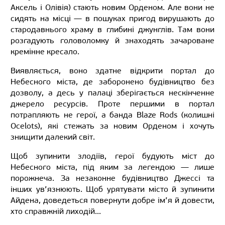
Аксель і Олівія) стають новим Орденом. Але вони не
сидять на місці — в пошуках пригод вирушають до
стародавнього храму в глибині джунглів. Там вони
розгадують головоломку й знаходять зачароване
кремінне кресало.
Виявляється, воно здатне відкрити портал до
Небесного міста, де заборонено будівництво без
дозволу, а десь у палаці зберігається нескінченне
джерело ресурсів. Проте першими в портал
потрапляють не герої, а банда Blaze Rods (колишні
Ocelots), які стежать за новим Орденом і хочуть
знищити далекий світ.
Щоб зупинити злодіїв, герої будують міст до
Небесного міста, під яким за легендою — лише
порожнеча. За незаконне будівництво Джессі та
інших ув’язнюють. Щоб урятувати місто й зупинити
Айдена, доведеться повернути добре ім’я й довести,
хто справжній лиходій...