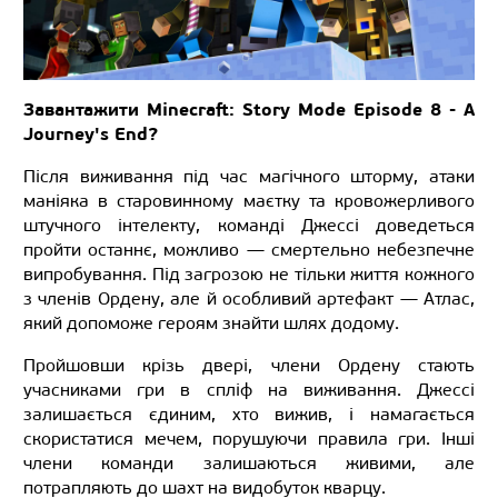
Завантажити Minecraft: Story Mode Episode 8 - A
Journey's End?
Після виживання під час магічного шторму, атаки
маніяка в старовинному маєтку та кровожерливого
штучного інтелекту, команді Джессі доведеться
пройти останнє, можливо — смертельно небезпечне
випробування. Під загрозою не тільки життя кожного
з членів Ордену, але й особливий артефакт — Атлас,
який допоможе героям знайти шлях додому.
Пройшовши крізь двері, члени Ордену стають
учасниками гри в спліф на виживання. Джессі
залишається єдиним, хто вижив, і намагається
скористатися мечем, порушуючи правила гри. Інші
члени команди залишаються живими, але
потрапляють до шахт на видобуток кварцу.