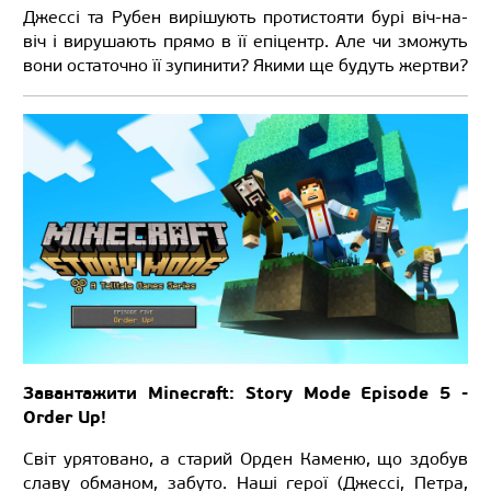
Джессі та Рубен вирішують протистояти бурі віч-на-
віч і вирушають прямо в її епіцентр. Але чи зможуть
вони остаточно її зупинити? Якими ще будуть жертви?
Завантажити Minecraft: Story Mode Episode 5 -
Order Up!
Світ урятовано, а старий Орден Каменю, що здобув
славу обманом, забуто. Наші герої (Джессі, Петра,