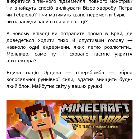
вибратися з темного підземелля, повного монстрів?
Чи знайдуть спосіб вилікувати Візер-хворобу Петра
чи Гебріела? І чи матимуть шанс перемогти бурю —
чи назавжди залишаться в пастці?
У новому епізоді ви потрапите прямо в Край, де
доведеться ходити тихо й опустивши голову —
навколо одні ендермени, яких легко розлютити...
Можливо, саме тут і сховане таємне укриття
архітектора?
Єдина надія Ордена — гіпер-бомба — зброя
колосальної руйнівної сили, здатна знищити будь-
який блок. Майбутнє світу у ваших руках!