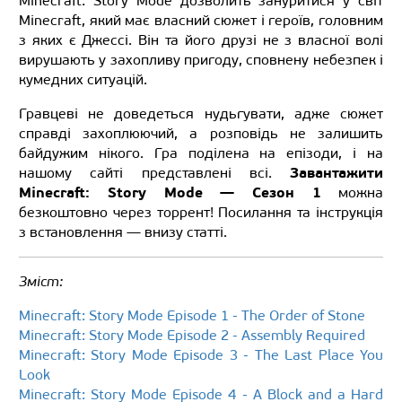
Minecraft: Story Mode дозволить зануритися у світ
Minecraft, який має власний сюжет і героїв, головним
з яких є Джессі. Він та його друзі не з власної волі
вирушають у захопливу пригоду, сповнену небезпек і
кумедних ситуацій.
Гравцеві не доведеться нудьгувати, адже сюжет
справді захоплюючий, а розповідь не залишить
байдужим нікого. Гра поділена на епізоди, і на
Завантажити
нашому сайті представлені всі.
Minecraft: Story Mode — Сезон 1
можна
безкоштовно через торрент! Посилання та інструкція
з встановлення — внизу статті.
Зміст:
Minecraft: Story Mode Episode 1 - The Order of Stone
Minecraft: Story Mode Episode 2 - Assembly Required
Minecraft: Story Mode Episode 3 - The Last Place You
Look
Minecraft: Story Mode Episode 4 - A Block and a Hard