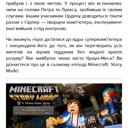
прибули і з якою метою. У процесі він встановлює
чипи на голови Петра та Лукаса, зробивши їх своїми
слугами. Іншим учасникам Ордену доводиться тікати
разом з Гарпер — творцем комп’ютера, експеримент
якої вийшов з-під контролю.
Чи зможуть герої дістатися до ядра суперкомп’ютера
і знешкодити його до того, як він перетворить усіх
жителів на вірних підданих без жодної краплі
розуму? Яке майбутнє чекає місто Краун-Меса? Ви
дізнаєтеся про це в сьомому епізоді Minecraft: Story
Mode!