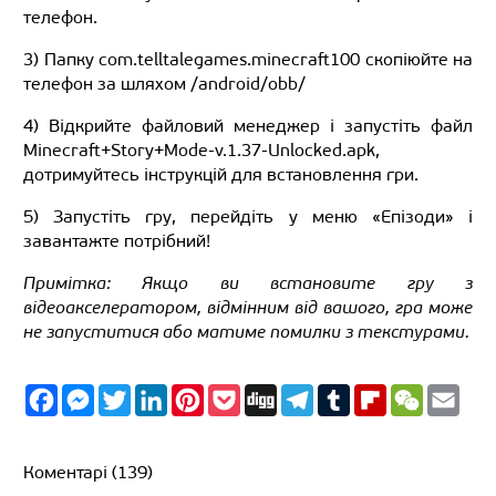
телефон.
3) Папку com.telltalegames.minecraft100 скопіюйте на
телефон за шляхом /android/obb/
4) Відкрийте файловий менеджер і запустіть файл
Minecraft+Story+Mode-v.1.37-Unlocked.apk,
дотримуйтесь інструкцій для встановлення гри.
5) Запустіть гру, перейдіть у меню «Епізоди» і
завантажте потрібний!
Примітка: Якщо ви встановите гру з
відеоакселератором, відмінним від вашого, гра може
не запуститися або матиме помилки з текстурами.
F
M
T
L
P
P
D
T
T
F
W
E
a
e
w
i
i
o
i
e
u
l
e
m
c
s
i
n
n
c
g
l
m
i
C
a
e
s
t
k
t
k
g
e
b
p
h
i
b
e
t
e
e
e
g
l
b
a
l
Коментарі (139)
o
n
e
d
r
t
r
r
o
t