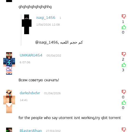
ghghghghghghghhg
isagi_1456
1
1
1/04/2026 12:08
0
@isagi_1456, كم حجم اللعبه
UMKARU454
05/04/202
2
6 07:06
3
Всем советую скачать!
darkshdvdvr
01/04/2026
0
14:41
0
for the people who say utorrent isnt working,try qbit torrent
BlasterAfnan
27/03/202