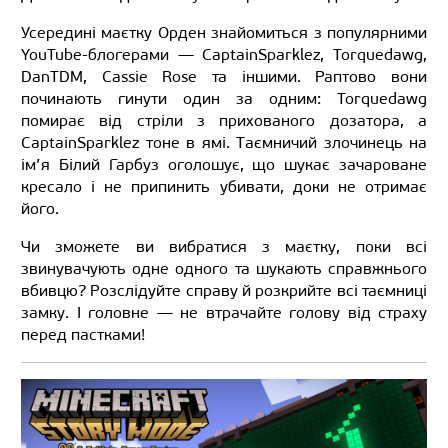
Усередині маєтку Орден знайомиться з популярними
YouTube-блогерами — CaptainSparklez, Torquedawg,
DanTDM, Cassie Rose та іншими. Раптово вони
починають гинути один за одним: Torquedawg
помирає від стріли з прихованого дозатора, а
CaptainSparklez тоне в ямі. Таємничий злочинець на
ім’я Білий Гарбуз оголошує, що шукає зачароване
кресало і не припинить убивати, доки не отримає
його.
Чи зможете ви вибратися з маєтку, поки всі
звинувачують одне одного та шукають справжнього
вбивцю? Розслідуйте справу й розкрийте всі таємниці
замку. І головне — не втрачайте голову від страху
перед пастками!