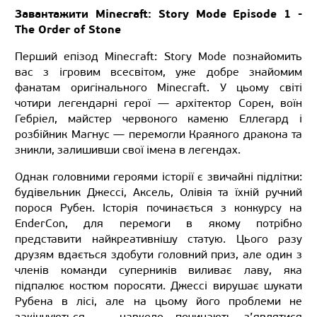
Завантажити Minecraft: Story Mode Episode 1 -
The Order of Stone
Перший епізод Minecraft: Story Mode познайомить
вас з ігровим всесвітом, уже добре знайомим
фанатам оригінального Minecraft. У цьому світі
чотири легендарні герої — архітектор Сорен, воїн
Гебріел, майстер червоного каменю Еллегард і
розбійник Магнус — перемогли Краяного дракона та
зникли, залишивши свої імена в легендах.
Однак головними героями історії є звичайні підлітки:
будівельник Джессі, Аксель, Олівія та їхній ручний
порося Рубен. Історія починається з конкурсу на
EnderCon, для перемоги в якому потрібно
представити найкреативнішу статую. Цього разу
друзям вдається здобути головний приз, але один з
членів команди суперників виливає лаву, яка
підпалює костюм поросяти. Джессі вирушає шукати
Рубена в лісі, але на цьому його проблеми не
закінчуються — навколо починають з’являтися