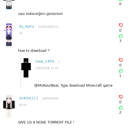
0
nası indreceğimi gösterinn!
Itz_Karui
21/02/2026 21:
0
47
3
how to download ?
isagi_1456
1
0
1/04/2026 12:10
1
@MsNourBear, Type download Minecraft game
Sc4rlet111
20/02/2026
0
07:01
2
GIVE US A NONE TORRENT FILE !