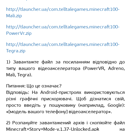
http://tlauncher.ua/com.telltalegames.minecraft100-
Mali.zip
http://tlauncher.ua/com.telltalegames.minecraft100-
PowerVr.zip
http://tlauncher.ua/com.telltalegames.minecraft100-
Tegra.zip
1) Завантажте файл за посиланням відповідно до
типу вашого відеоакселератора (PowerVR, Adreno,
Mali, Tegra).
Питання: Що це означає?
Відповідь: На Android-пристроях використовуються
різні графічні прискорювачі. Щоб дізнатися свій,
просто введіть у пошуковику (наприклад, Google):
«[модель вашого телефону] відеоакселератор».
2) Розпакуйте завантажений архів і скопіюйте файл
Minecraft+Story+Mode-v.1.37-Unlocked.apk на