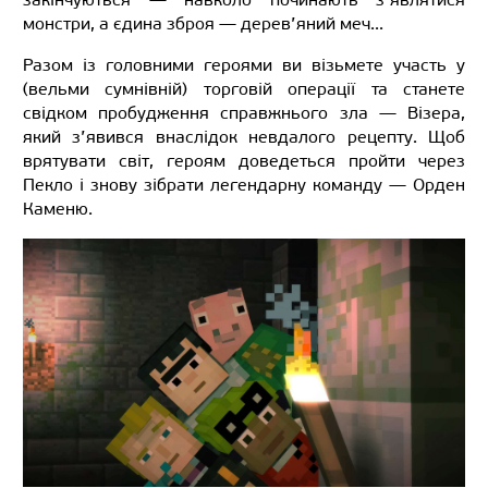
монстри, а єдина зброя — дерев’яний меч...
Разом із головними героями ви візьмете участь у
(вельми сумнівній) торговій операції та станете
свідком пробудження справжнього зла — Візера,
який з’явився внаслідок невдалого рецепту. Щоб
врятувати світ, героям доведеться пройти через
Пекло і знову зібрати легендарну команду — Орден
Каменю.