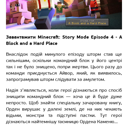
Завантажити Minecraft: Story Mode Episode 4 - A
Block and a Hard Place
Внаслідок подій минулого епізоду шторм став ще
сильнішим, оскільки командний блок у його центрі
так і не було знищено, попри жертви. Цього разу до
команди приєднується Айвор, який, як виявилось,
запрограмував шторм слідувати за амулетом.
Надія з’являється, коли герої дізнаються про спосіб
знищити командний блок — хоча це й буде дуже
непросто. Щоб знайти спеціальну зачаровану книгу,
Орден вирушає у далекі землі, де на них чекають
відьми, монстри та підступні пастки. Тут герої
дізнаються найтемнішу таємницю Ордена Каменю...