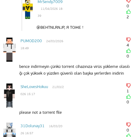
MrSendy7009
0
11/04/2026 18:
39
2
@BEHTNLRNJP, Я ТОЖЕ !
PUMOD200
24/03/2026
4
18:49
0
bence indirmeyin çünkü torrent cihazınıza virüs yükleme olasılı
ğı çok yüksek o yüzden güvenli olan başka yerlerden inidirin
SheLovesHokuu
21/03/2
1
026 15:17
0
please not a torrent file
31Dolunay31
16/03/20
0
26 16:57