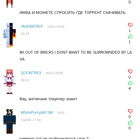
0
ИМБА И МОЖЕТЕ СПРОСИТЬ ГДЕ ТОРРЕНТ СКАЧИВАТЬ
okidoki6969
15/01/2026
1
20:29
1
IM OUT OF BRICKS I DONT WANT TO BE SURROWNDED BY LA
VA
QOONTREX
06/01/2026
0
06:53
4
Вау, англичане тлаунчер знают
WhitePumpMCSM
03/0
0
1/2026 17:30
0
наверно тут не отображаются слои 2