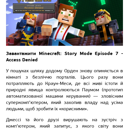
Завантажити Minecraft: Story Mode Episode 7 -
Access Denied
У пошуках шляху додому Орден знову опиняється в
кімнаті з безліччю порталів. Цього разу вони
потрапляють до Краун-Меси, де всі живі істоти й
природні явища контролюються Паумом (прототип
автоматизованої машини керування) — зловісним
суперкомп’ютером, який захопив владу над усіма
людьми, щоб зробити їх «корисними».
Джессі та його друзі вирушають на зустріч з
комп’ютером, який запитує, з якого світу вони