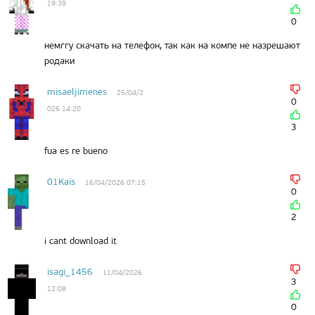
19:39
0
немггу скачать на телефон, так как на компе не назрешают
родаки
misaeljimenes
25/04/2
0
026 14:20
3
fua es re bueno
01Kais
16/04/2026 07:15
0
2
i cant download it
isagi_1456
11/04/2026
3
12:08
0