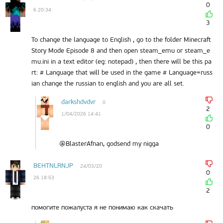
0
6 20:34
3
To change the language to English , go to the folder Minecraft
Story Mode Episode 8 and then open steam_emu or steam_e
mu.ini in a text editor (eg: notepad) , then there will be this pa
rt: # Language that will be used in the game # Language=russ
ian change the russian to english and you are all set.
darkshdvdvr
0
2
1/04/2026 14:41
0
@BlasterAfnan, godsend my nigga
BEHTNLRNJP
24/03/20
0
26 18:53
2
помогите пожалуста я не понимаю как скачать