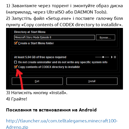
1) Завантажте через торрент і змонтуйте образ диска
(наприклад, через UltraISO або DAEMON Tools).
2) Запустіть файл «Setup.exe» і поставте галочку біля
пункту «Copy contents of CODEX directory to installdir».
3) Натисніть кнопку «Install».
4) Грайте!
Посилання та встановлення на Android
http://tlauncher.ua/com.telltalegames.minecraft100-
Adreno.zip