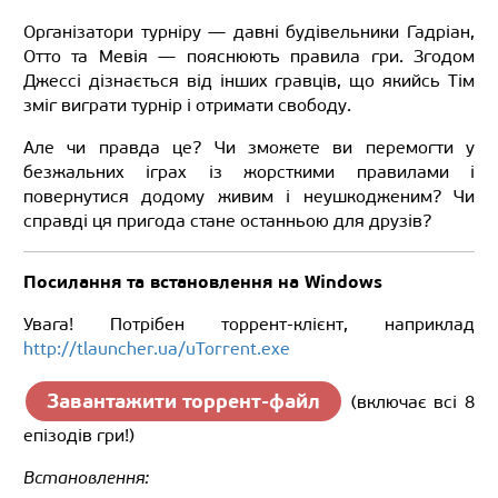
Організатори турніру — давні будівельники Гадріан,
Отто та Мевія — пояснюють правила гри. Згодом
Джессі дізнається від інших гравців, що якийсь Тім
зміг виграти турнір і отримати свободу.
Але чи правда це? Чи зможете ви перемогти у
безжальних іграх із жорсткими правилами і
повернутися додому живим і неушкодженим? Чи
справді ця пригода стане останньою для друзів?
Посилання та встановлення на Windows
Увага! Потрібен торрент-клієнт, наприклад
http://tlauncher.ua/uTorrent.exe
Завантажити торрент-файл
(включає всі 8
епізодів гри!)
Встановлення: