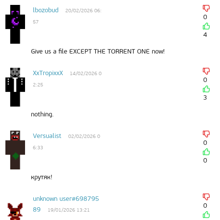
lbozobud
20/02/2026 06:
0
57
4
Give us a file EXCEPT THE TORRENT ONE now!
XxTropixxX
14/02/2026 0
0
2:25
3
nothing.
Versualist
02/02/2026 0
0
6:33
0
крутяк!
unknown user#698795
0
89
19/01/2026 13:21