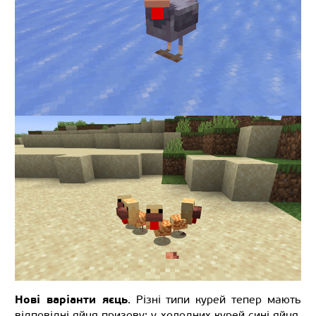
Нові варіанти яєць
. Різні типи курей тепер мають
відповідні яйця призову: у холодних курей сині яйця,