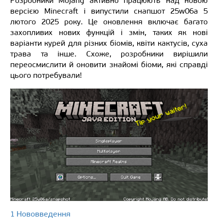
Розробники Mojang активно працюють над новою
версією Minecraft і випустили снапшот 25w06a 5
лютого 2025 року. Це оновлення включає багато
захопливих нових функцій і змін, таких як нові
варіанти курей для різних біомів, квіти кактусів, суха
трава та інше. Схоже, розробники вирішили
переосмислити й оновити знайомі біоми, які справді
цього потребували!
1 Нововведення