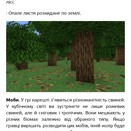
лісі.
· Опале листя розкидане по землі.
Моби
. У грі нарешті з’явиться різноманітність свиней.
У кубічному світі ви зустрінете не лише рожевих
свиней, але й снігових і тропічних. Вони мешкають у
різних біомах залежно від обраного типу. Якщо
гравці вирішать розводити цих мобів, їхній колір буде