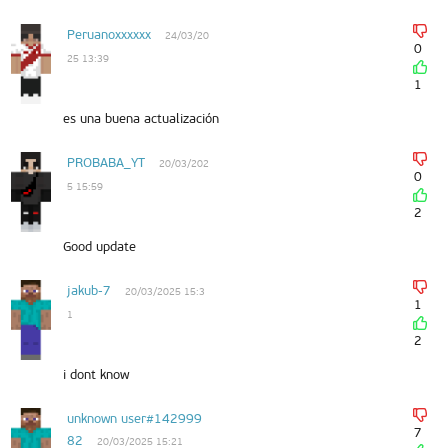
Peruanoxxxxxx
24/03/20
0
25 13:39
1
es una buena actualización
PROBABA_YT
20/03/202
0
5 15:59
2
Good update
jakub-7
20/03/2025 15:3
1
1
2
i dont know
unknown user#142999
7
82
20/03/2025 15:21