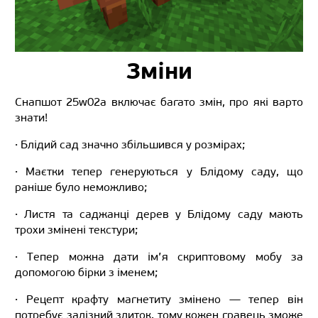
Зміни
Снапшот 25w02a включає багато змін, про які варто
знати!
· Блідий сад значно збільшився у розмірах;
· Маєтки тепер генеруються у Блідому саду, що
раніше було неможливо;
· Листя та саджанці дерев у Блідому саду мають
трохи змінені текстури;
· Тепер можна дати ім’я скриптовому мобу за
допомогою бірки з іменем;
· Рецепт крафту магнетиту змінено — тепер він
потребує залізний злиток, тому кожен гравець зможе