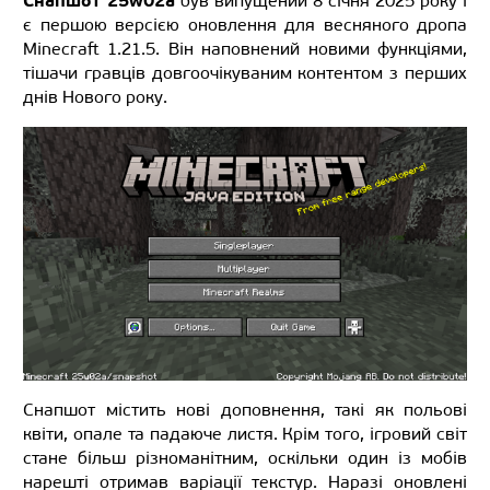
Снапшот 25w02a
був випущений 8 січня 2025 року і
є першою версією оновлення для весняного дропа
Minecraft 1.21.5. Він наповнений новими функціями,
тішачи гравців довгоочікуваним контентом з перших
днів Нового року.
Снапшот містить нові доповнення, такі як польові
квіти, опале та падаюче листя. Крім того, ігровий світ
стане більш різноманітним, оскільки один із мобів
нарешті отримав варіації текстур. Наразі оновлені