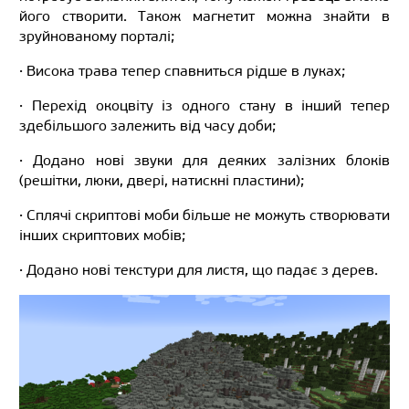
його створити. Також магнетит можна знайти в
зруйнованому порталі;
· Висока трава тепер спавниться рідше в луках;
· Перехід окоцвіту із одного стану в інший тепер
здебільшого залежить від часу доби;
· Додано нові звуки для деяких залізних блоків
(решітки, люки, двері, натискні пластини);
· Сплячі скриптові моби більше не можуть створювати
інших скриптових мобів;
· Додано нові текстури для листя, що падає з дерев.