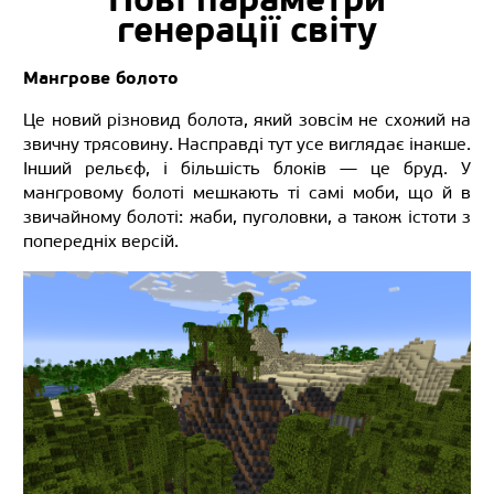
генерації світу
Мангрове болото
Це новий різновид болота, який зовсім не схожий на
звичну трясовину. Насправді тут усе виглядає інакше.
Інший рельєф, і більшість блоків — це бруд. У
мангровому болоті мешкають ті самі моби, що й в
звичайному болоті: жаби, пуголовки, а також істоти з
попередніх версій.