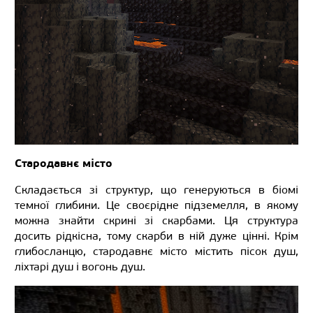
Стародавнє місто
Складається зі структур, що генеруються в біомі
темної глибини. Це своєрідне підземелля, в якому
можна знайти скрині зі скарбами. Ця структура
досить рідкісна, тому скарби в ній дуже цінні. Крім
глибосланцю, стародавнє місто містить пісок душ,
ліхтарі душ і вогонь душ.