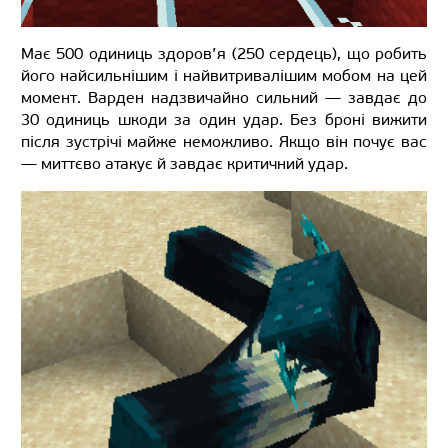
Має 500 одиниць здоров’я (250 сердець), що робить
його найсильнішим і найвитривалішим мобом на цей
момент. Варден надзвичайно сильний — завдає до
30 одиниць шкоди за один удар. Без броні вижити
після зустрічі майже неможливо. Якщо він почує вас
— миттєво атакує й завдає критичний удар.