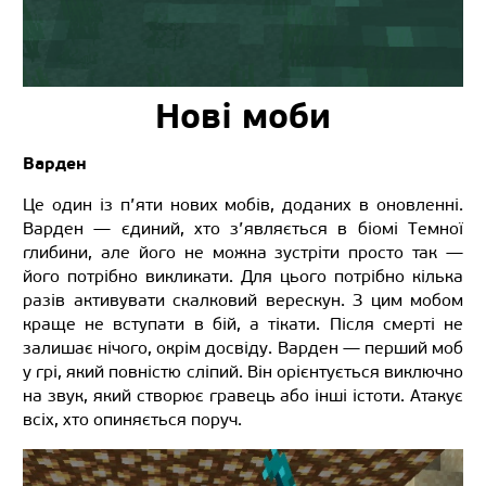
Нові моби
Варден
Це один із п’яти нових мобів, доданих в оновленні.
Варден — єдиний, хто з’являється в біомі Темної
глибини, але його не можна зустріти просто так —
його потрібно викликати. Для цього потрібно кілька
разів активувати скалковий верескун. З цим мобом
краще не вступати в бій, а тікати. Після смерті не
залишає нічого, окрім досвіду. Варден — перший моб
у грі, який повністю сліпий. Він орієнтується виключно
на звук, який створює гравець або інші істоти. Атакує
всіх, хто опиняється поруч.