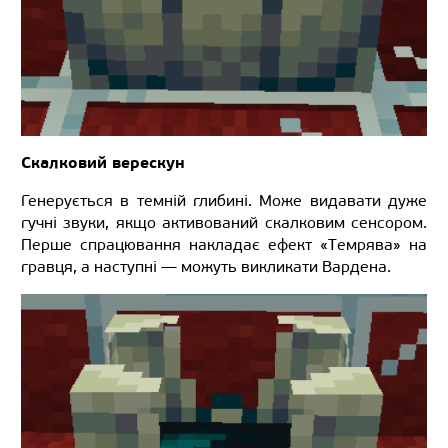
Скалковий верескун
Генерується в темній глибині. Може видавати дуже
гучні звуки, якщо активований скалковим сенсором.
Перше спрацювання накладає ефект «Темрява» на
гравця, а наступні — можуть викликати Вардена.