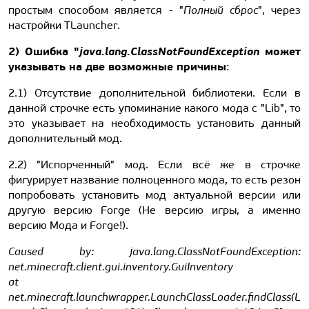
простым способом является - "
Полный сброс
", через
настройки TLauncher.
2) Ошибка "
java.lang.ClassNotFoundException
может
указывать на две возможные причины
:
2.1) Отсутствие дополнительной библиотеки. Если в
данной строчке есть упоминание какого мода с "Lib", то
это указывает на необходимость установить данный
дополнительный мод.
2.2) "Испорченный" мод. Если всё же в строчке
фигурирует название полноценного мода, то есть резон
попробовать установить мод актуальной версии или
другую версию Forge (Не версию игры, а именно
версию Мода и Forge!).
Caused by: java.lang.ClassNotFoundException:
net.minecraft.client.gui.inventory.GuiInventory
at
net.minecraft.launchwrapper.LaunchClassLoader.findClass(L