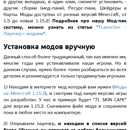
в других вкладках, в один клик, сможете установить -
другие сборки (мод-паки), Ресурс-паки, Шейдеры и
Карты. Моды доступны от разных версий Minecraft, от
Подробнее про нашу Мод-пак
1.5 до новых 1.15.2!
систему, можно узнать из статьи
"
TLauncher -
Лаунчер с модами
".
Установка модов вручную
Данный способ более традиционный, так как именно им,
многие годы уже устанавливали наши игроки. Но в
данном случаи, нужно более тонко разбираться во всех
деталях и рекомендуется только продвинутым игрокам.
1) Находим в интернете мод который вам нужен (
Моды
на Minecraft 1.15.2
), и смотрим под какую версию игры
он разработан. У нас в примере будет "
TL SKIN CAPE
"
для версии 1.15.2. Скачиваем файл мода и сохраняем
пока в любое место на компьютере.
и находим в списке версий
2) Открываем лаунчер,
Forge (Именно он отвечает за работу большинства