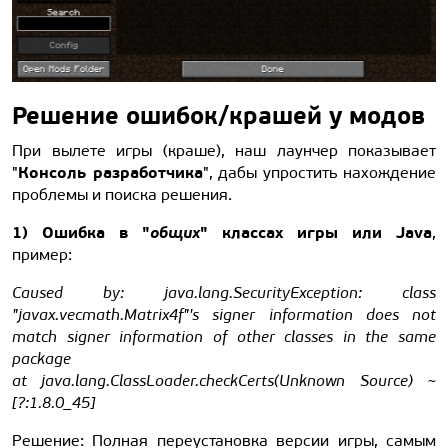
Решение ошибок/крашей у модов
При вылете игры (краше), наш лаунчер показывает
Консоль разработчика
"
", дабы упростить нахождение
проблемы и поиска решения.
1) Ошибка в "
общих
" классах игры или Java
,
пример:
Caused by: java.lang.SecurityException: class
"javax.vecmath.Matrix4f"'s signer information does not
match signer information of other classes in the same
package
at java.lang.ClassLoader.checkCerts(Unknown Source) ~
[?:1.8.0_45]
Решение: Полная переустановка версии игры, самым