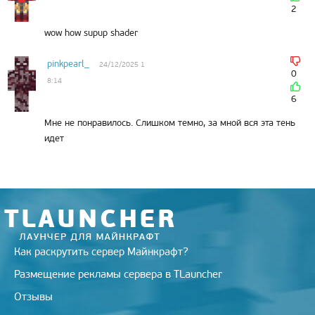
2
wow how supup shader
pinkpearl_
24/12/2025 1
0
8:14
6
Мне не понравилось. Слишком темно, за мной вся эта тень
идет
Как раскрутить сервер Майнкрафт?
Размещение рекламы сервера в TLauncher
Отзывы