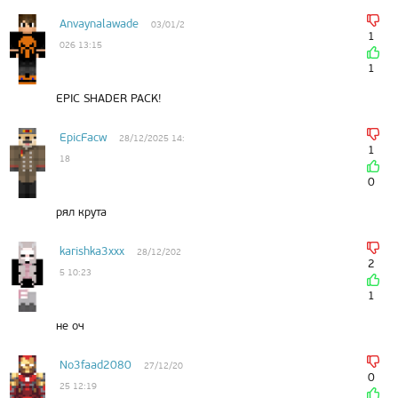
Anvaynalawade
03/01/2
1
026 13:15
1
EPIC SHADER PACK!
EpicFacw
28/12/2025 14:
1
18
0
рял крута
karishka3xxx
28/12/202
2
5 10:23
1
не оч
No3faad2080
27/12/20
0
25 12:19