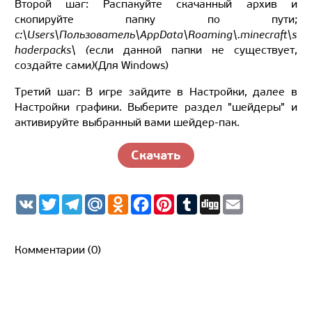
Второй шаг: Распакуйте скачанный архив и
скопируйте папку по пути;
c:\Users\Пользователь\AppData\Roaming\.minecraft\s
haderpacks\ (
если данной папки не существует,
создайте сами
)
(Для Windows)
Третий шаг: В игре зайдите в Настройки, далее в
Настройки графики. Выберите раздел "шейдеры" и
активируйте выбранный вами шейдер-пак.
Скачать
V
T
T
M
O
F
P
T
D
E
K
w
e
a
d
a
i
u
i
m
i
l
i
n
c
n
m
g
a
t
e
l.
o
e
t
b
g
i
t
g
R
k
b
e
l
l
Комментарии (0)
e
r
u
l
o
r
r
r
a
a
o
e
m
s
k
s
s
t
n
i