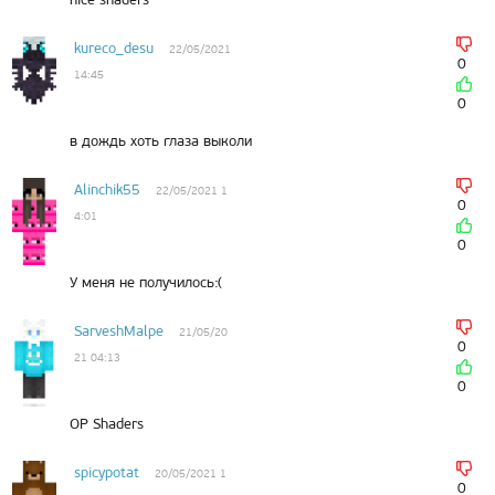
kureco_desu
22/05/2021
0
14:45
0
в дождь хоть глаза выколи
Alinchik55
22/05/2021 1
0
4:01
0
У меня не получилось:(
SarveshMalpe
21/05/20
0
21 04:13
0
OP Shaders
spicypotat
20/05/2021 1
0