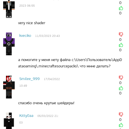
0
2023 06:55
0
very nice shader
kveciko
11/03/2023 20:43
0
0
а помогите у меня нету файла c:\Users\Пользователь\AppD
ataoaming\.minecraftesourcepacks\ что мнне делать?
Smilee_999
17/04/2022
0
10:49
0
спасибо очень крутые шейдеры!
Kitty0aa
05/03/2022 21:
0
03