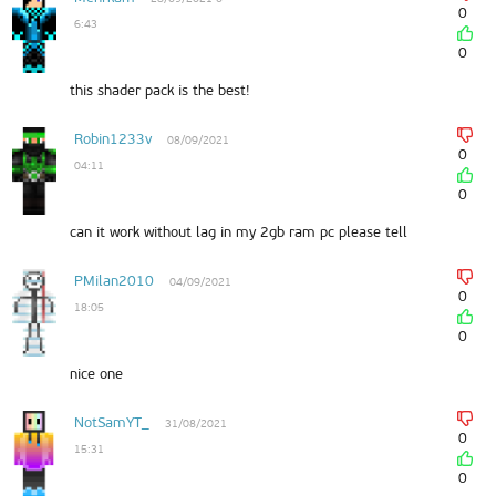
0
6:43
0
this shader pack is the best!
Robin1233v
08/09/2021
0
04:11
0
can it work without lag in my 2gb ram pc please tell
PMilan2010
04/09/2021
0
18:05
0
nice one
NotSamYT_
31/08/2021
0
15:31
0