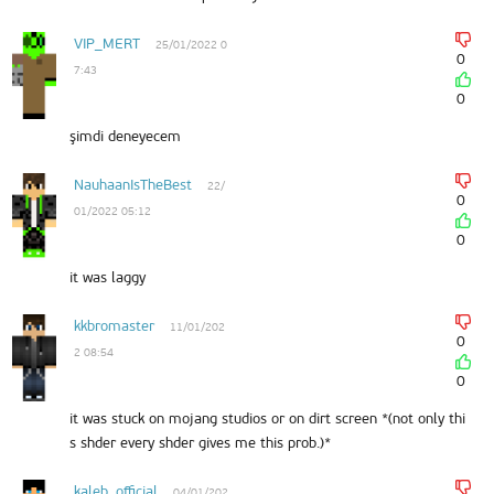
VIP_MERT
25/01/2022 0
0
7:43
0
şimdi deneyecem
NauhaanIsTheBest
22/
0
01/2022 05:12
0
it was laggy
kkbromaster
11/01/202
0
2 08:54
0
it was stuck on mojang studios or on dirt screen *(not only thi
s shder every shder gives me this prob.)*
kaleb_official
04/01/202