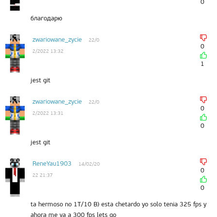
0
благодарю
zwariowane_zycie
22/0
0
2/2022 13:32
1
jest git
zwariowane_zycie
22/0
0
2/2022 13:31
0
jest git
ReneYau1903
14/02/20
0
22 21:37
0
ta hermoso no 1T/10 B) esta chetardo yo solo tenia 325 fps y
ahora me va a 300 fps lets go