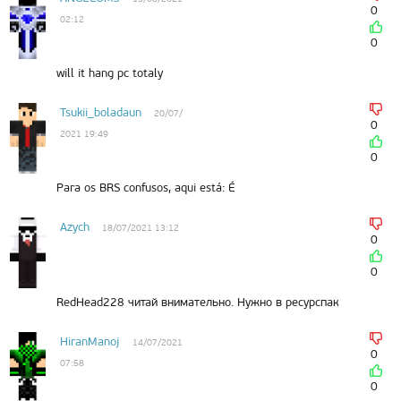
0
02:12
0
will it hang pc totaly
Tsukii_boladaun
20/07/
0
2021 19:49
0
Para os BRS confusos, aqui está: É
Azych
18/07/2021 13:12
0
0
RedHead228 читай внимательно. Нужно в ресурспак
HiranManoj
14/07/2021
0
07:58
0