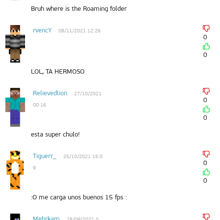
Bruh where is the Roaming folder
rvencY
08/11/2021 12:26
0
0
LOL, TA HERMOSO
Relievedlion
27/10/2021
0
00:16
0
esta super chulo!
Tiguerr_
25/10/2021 15:0
0
9
0
:O me carga unos buenos 15 fps :
Mehrkam
28/09/2021 0