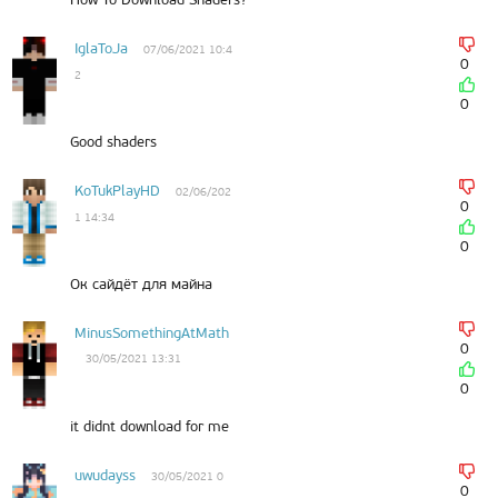
IglaToJa
07/06/2021 10:4
0
2
0
Good shaders
KoTukPlayHD
02/06/202
0
1 14:34
0
Ок сайдёт для майна
MinusSomethingAtMath
0
30/05/2021 13:31
0
it didnt download for me
uwudayss
30/05/2021 0
0