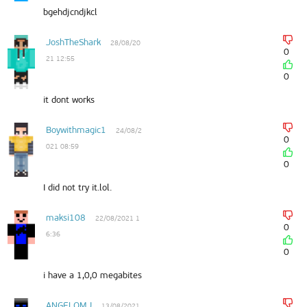
bgehdjcndjkcl
JoshTheShark
28/08/20
0
21 12:55
0
it dont works
Boywithmagic1
24/08/2
0
021 08:59
0
I did not try it.lol.
maksi108
22/08/2021 1
0
6:36
0
i have a 1,0,0 megabites
ANGELOMJ
13/08/2021