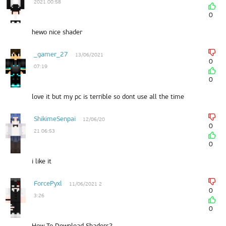
2021 00:58
0
hewo nice shader
_gamer_27
13/06/2021
0
07:19
0
love it but my pc is terrible so dont use all the time
ShikimeSenpai
12/06/20
0
21 06:53
0
i like it
ForcePyxl
11/06/2021 2
0
3:26
0
How To Download Shaders?