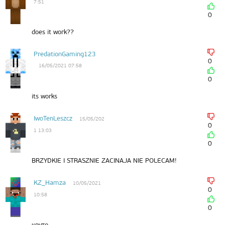
7:51
0
does it work??
PredationGaming123
0
16/05/2021 07:58
0
its works
IwoTenLeszcz
15/05/202
0
1 13:03
0
BRZYDKIE I STRASZNIE ZACINAJA NIE POLECAM!
KZ_Hamza
10/05/2021
0
10:58
0
круто