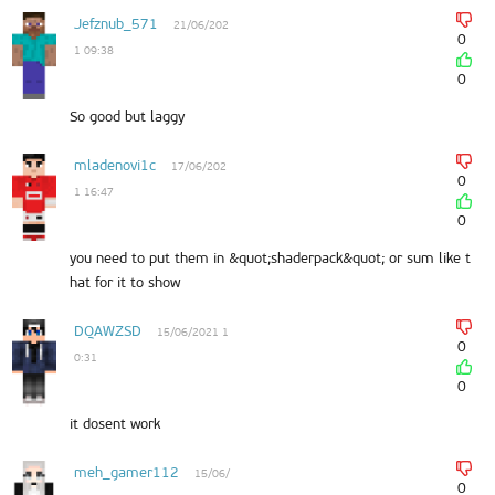
Jefznub_571
21/06/202
0
1 09:38
0
So good but laggy
mladenovi1c
17/06/202
0
1 16:47
0
you need to put them in &quot;shaderpack&quot; or sum like t
hat for it to show
DQAWZSD
15/06/2021 1
0
0:31
0
it dosent work
meh_gamer112
15/06/
0