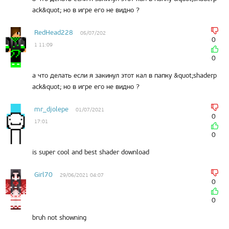
ack&quot; но в игре его не видно ?
RedHead228
05/07/202
0
1 11:09
0
а что делать если я закинул этот кал в папку &quot;shaderp
ack&quot; но в игре его не видно ?
mr_djolepe
01/07/2021
0
17:01
0
is super cool and best shader download
Girl70
29/06/2021 04:07
0
0
bruh not showning