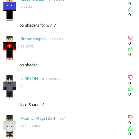
0
2 01:30
0
op shaders for win 7
dreamopopop
17/12/20
0
21 10:02
0
op shader
raGExIDN
01/12/2021 0
0
1:52
0
Nice Shader :)
Atomic_Playz1234
28/
0
11/2021 08:18
0