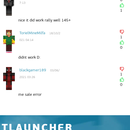
7:13
1
nice it did work rally well 145+
TorielMineMilfa
18/10/2
1
021 04:14
0
didnt work D:
blackgamer189
03/06/
1
2021 03:26
0
me sale error