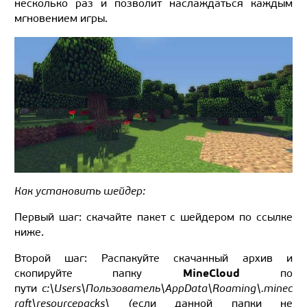
несколько раз и позволит наслаждаться каждым
мгновением игры.
Как установить шейдер:
Первый шаг: скачайте пакет с шейдером по ссылке
ниже.
Второй шаг: Распакуйте скачанный архив и
MineCloud
скопируйте папку
по
пути
c:\Users\Пользователь\AppData\Roaming\.minec
raft\resourcepacks\ (
если данной папки не