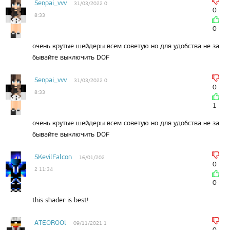
Senpai_vvv
31/03/2022 0
0
8:33
0
очень крутые шейдеры всем советую но для удобства не за
бывайте выключить DOF
Senpai_vvv
31/03/2022 0
0
8:33
1
очень крутые шейдеры всем советую но для удобства не за
бывайте выключить DOF
SKevilFalcon
16/01/202
0
2 11:34
0
this shader is best!
ATEOROOl
09/11/2021 1
0