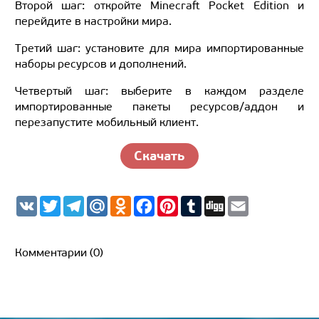
Второй шаг: откройте Minecraft Pocket Edition и
перейдите в настройки мира.
Третий шаг: установите для мира импортированные
наборы ресурсов и дополнений.
Четвертый шаг: выберите в каждом разделе
импортированные пакеты ресурсов/аддон и
перезапустите мобильный клиент.
Скачать
V
T
T
M
O
F
P
T
D
E
K
w
e
a
d
a
i
u
i
m
i
l
i
n
c
n
m
g
a
t
e
l.
o
e
t
b
g
i
t
g
R
k
b
e
l
l
Комментарии (0)
e
r
u
l
o
r
r
r
a
a
o
e
m
s
k
s
s
t
n
i