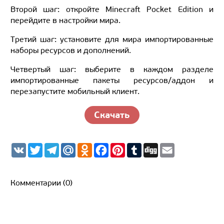
Второй шаг: откройте Minecraft Pocket Edition и
перейдите в настройки мира.
Третий шаг: установите для мира импортированные
наборы ресурсов и дополнений.
Четвертый шаг: выберите в каждом разделе
импортированные пакеты ресурсов/аддон и
перезапустите мобильный клиент.
Скачать
V
T
T
M
O
F
P
T
D
E
K
w
e
a
d
a
i
u
i
m
i
l
i
n
c
n
m
g
a
t
e
l.
o
e
t
b
g
i
t
g
R
k
b
e
l
l
Комментарии (0)
e
r
u
l
o
r
r
r
a
a
o
e
m
s
k
s
s
t
n