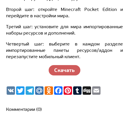
Второй шаг: откройте Minecraft Pocket Edition и
перейдите в настройки мира.
Третий шаг: установите для мира импортированные
наборы ресурсов и дополнений.
Четвертый шаг: выберите в каждом разделе
импортированные пакеты ресурсов/аддон и
перезапустите мобильный клиент.
Скачать
V
T
T
M
O
F
P
T
D
E
K
w
e
a
d
a
i
u
i
m
i
l
i
n
c
n
m
g
a
t
e
l.
o
e
t
b
g
i
t
g
R
k
b
e
l
l
Комментарии (0)
e
r
u
l
o
r
r
r
a
a
o
e
m
s
k
s
s
t