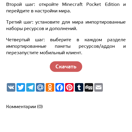
Второй шаг: откройте Minecraft Pocket Edition и
перейдите в настройки мира.
Третий шаг: установите для мира импортированные
наборы ресурсов и дополнений.
Четвертый шаг: выберите в каждом разделе
импортированные пакеты ресурсов/аддон и
перезапустите мобильный клиент.
Скачать
V
T
T
M
O
F
P
T
D
E
K
w
e
a
d
a
i
u
i
m
i
l
i
n
c
n
m
g
a
t
e
l.
o
e
t
b
g
i
t
g
R
k
b
e
l
l
Комментарии (0)
e
r
u
l
o
r
r
r
a
a
o
e
m
s
k
s
s
t
n