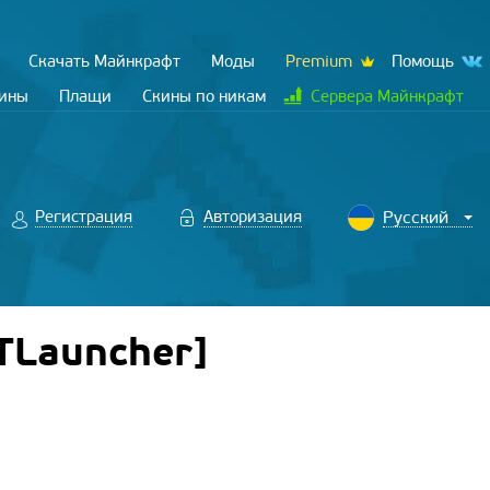
Скачать Майнкрафт
Моды
Premium
Помощь
кины
Плащи
Скины по никам
Сервера Майнкрафт
Регистрация
Авторизация
TLauncher]