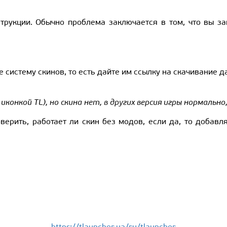
струкции. Обычно проблема заключается в том, что вы з
 систему скинов, то есть дайте им ссылку на скачивание д
иконкой TL), но скина нет, в других версия игры нормальн
оверить, работает ли скин без модов, если да, то добав
https://tlauncher.ua/ru/tlauncher