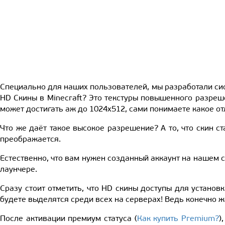
Специально для наших пользователей, мы разработали сис
HD Скины в Minecraft? Это текстуры повышенного разреше
может достигать аж до 1024x512, сами понимаете какое от
Что же даёт такое высокое разрешение? А то, что скин с
преображается.
Естественно, что вам нужен созданный аккаунт на нашем с
лаунчере.
Сразу стоит отметить, что HD скины доступы для устано
будете выделятся среди всех на серверах! Ведь конечно ж
После активации премиум статуса (
Как купить Premium?
)