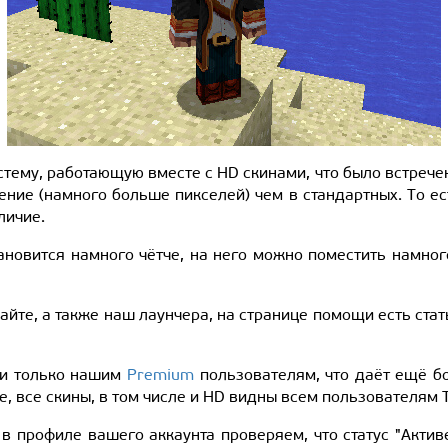
тему, работающую вместе с HD скинами, что было встречен
ние (намного больше пикселей) чем в стандартных. То ес
личие.
тановится намного чётче, на него можно поместить намно
айте, а также наш лаунчера, на странице помощи есть стат
вки только нашим
Premium
пользователям, что даёт ещё б
е, все скины, в том числе и HD видны всем пользователям 
, в профиле вашего аккаунта проверяем, что статус "Актив